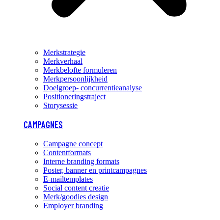
Merkstrategie
Merkverhaal
Merkbelofte formuleren
Merkpersoonlijkheid
Doelgroep- concurrentieanalyse
Positioneringstraject
Storysessie
CAMPAGNES
Campagne concept
Contentformats
Interne branding formats
Poster, banner en printcampagnes
E-mailtemplates
Social content creatie
Merk/goodies design
Employer branding