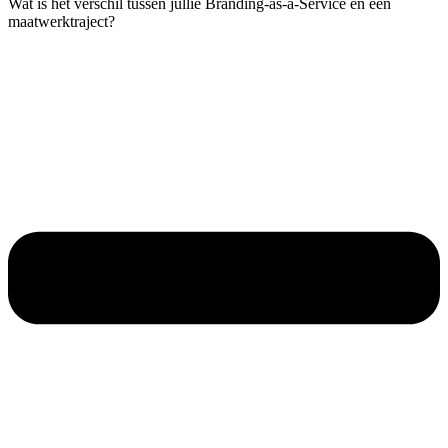
Wat is het verschil tussen jullie Branding-as-a-Service en een
maatwerktraject?