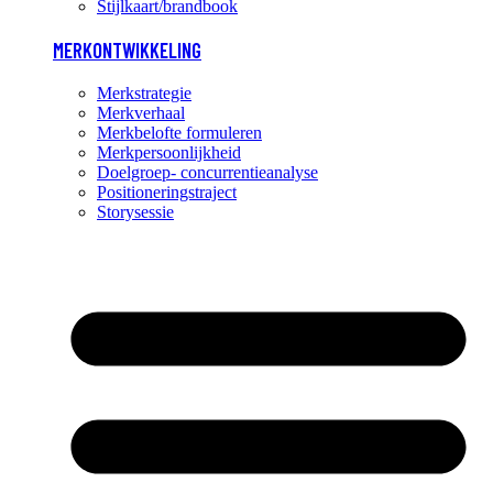
Stijlkaart/brandbook
MERKONTWIKKELING
Merkstrategie
Merkverhaal
Merkbelofte formuleren
Merkpersoonlijkheid
Doelgroep- concurrentieanalyse
Positioneringstraject
Storysessie