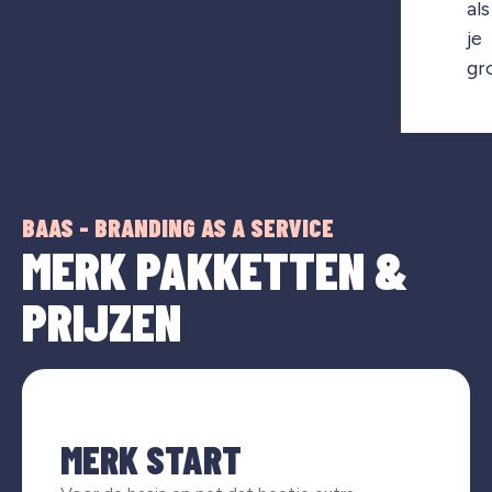
als
je
gr
BAAS - BRANDING AS A SERVICE
MERK PAKKETTEN &
PRIJZEN
MERK START