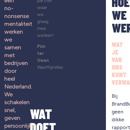
HOE
een
partner
waar
no-
WE
we
nonsense
graag
WE
mentaliteit
mee
werken
werken!
we
WAT
Pim
samen
JE
ter
met
VAN
Veen
bedrijven
ONS
WasMijnWas
door
KUNT
heel
VERWA
Nederland.
We
Bij
schakelen
BrandB
WAT
snel,
geen
geven
dikke
DOET
persoonlijke
rapport