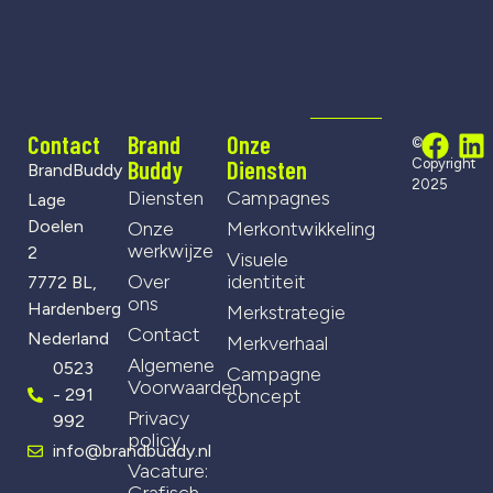
Contact
Brand
Onze
©
Buddy
Diensten
Copyright
BrandBuddy
2025
Diensten
Campagnes
Lage
Doelen
Onze
Merkontwikkeling
werkwijze
2
Visuele
Over
identiteit
7772 BL,
ons
Hardenberg
Merkstrategie
Contact
Nederland
Merkverhaal
Algemene
0523
Campagne
Voorwaarden
- 291
concept
Privacy
992
policy
info@brandbuddy.nl
Vacature:
Grafisch