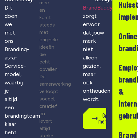
mee
Huisst
Dit
BrandBuddy
en
imple
doen
zorgt
komt
we
ervoor
steeds
met
met
dat jouw
Online
originele
ons
merk
brand
ideeën
Branding-
niet
die
as-a-
alleen
echt
Emplo
Service-
gezien,
opvallen.
model,
maar
De
brand
waarbij
ook
samenwerking
&
je
onthouden
verloopt
soepel,
altijd
wordt.
intern
creatief
een
en
gebru
Gratis
brandingteam
merkscan
levert
klaar
altijd
hebt
Brand
sterke