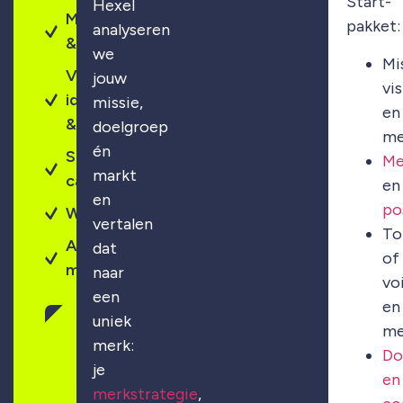
Start-
Hexel
Merkontwikkeling
pakket:
analyseren
& strategie
we
Mi
Visuele
jouw
vis
identiteit
missie,
en
& design
doelgroep
me
én
Sterke
Me
markt
campagnes
en
en
po
Webdesign
vertalen
To
Altijd
dat
of
maatwerk
naar
vo
een
en
uniek
Gratis
me
merkscan
merk:
Do
aanvragen
je
en
merkstrategie
,