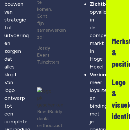
te
bouwen
Zichtbaarheid
:
komen.
van
opvallen
Echt
strategie
in
fijn
tot
de
samenwerken
uitvoering
competitieve
zo!
Merks
en
markt
Jordy
&
zorgen
in
Evers
dat
Hoge
positi
Tuinzitters
alles
Hexel
klopt.
Verbinding
:
Logo
Van
meer
logo
loyaliteit
&
ontwerp
en
visuel
tot
binding
BrandBuddy
een
met
identi
denkt
complete
je
enthousiast
rebranding.
doelgroep