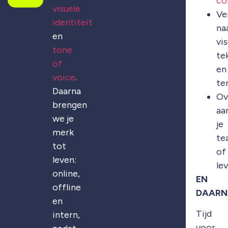
co
visuele
Ve
identiteit
na
en
vis
tone
te
of
en
voice
.
te
Daarna
Ov
brengen
aa
we je
je
merk
te
tot
of
leven:
le
online,
EN
offline
DAARN
en
Tijd
intern,
voor