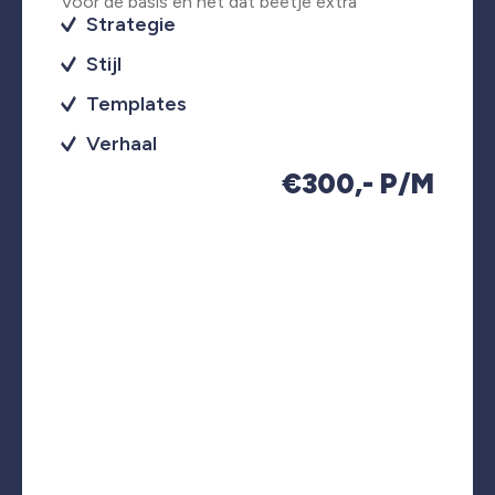
Voor de basis en net dat beetje extra
Strategie
Stijl
Templates
Verhaal
€300,- P/M