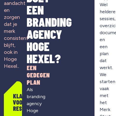
aandacht
Wel
EEN
en
heldere
zorgen
BRANDING
sessies,
dat je
overzic
AGENCY
merk
docume
consistent
en
HOGE
blijft,
een
ook in
plan
HEXEL?
Hoge
dat
Hexel
..
EEN
werkt.
GEDEGEN
We
PLAN
starten
vaak
Als
KLAAR
met
branding
VOOR
het
agency
RESULTAAT?
Merk
Hoge