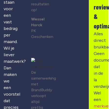
staan
resultaten
revie
voor
op!
&
een
Wessel
vast
optima
Horck
bedrag
PK
Alles
per
Geschenken
direct
maand.
bruikba
Wil je
Geen
liever
docume
maatwerk?
dat
Dan
De
in de
maken
samenwerking
la
we
met
verdwij
een
BrandBuddy
Wel
voorstel
verloopt
een
dat
altijd
merkve
precies
prettig