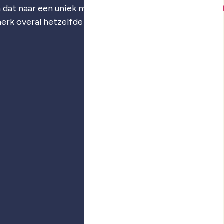
 dat naar een uniek merk: je
merkstrategie
,
visuele iden
merk overal hetzelfde voelt.