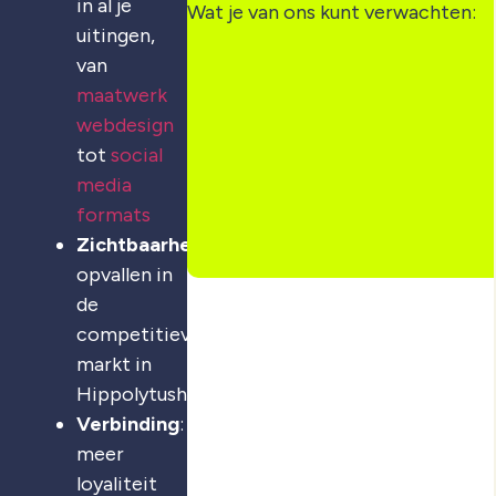
in al je
Wat je van ons kunt verwachten:
uitingen,
van
maatwerk
webdesign
tot
social
media
formats
Zichtbaarheid
:
opvallen in
de
competitieve
markt in
Hippolytushoef
Verbinding
:
meer
loyaliteit