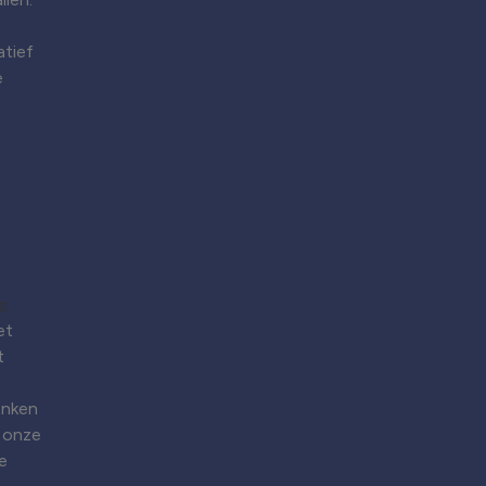
atief
e
et
t
enken
 onze
e