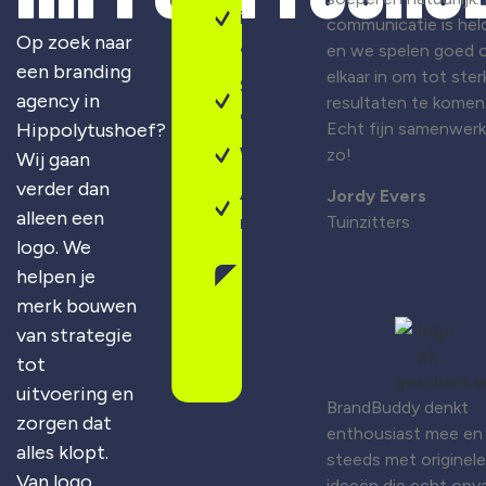
identiteit
communicatie is held
Op zoek naar
& design
en we spelen goed 
een branding
elkaar in om tot ster
Sterke
agency in
resultaten te komen
campagnes
Hippolytushoef?
Echt fijn samenwer
Webdesign
zo!
Wij gaan
verder dan
Altijd
Jordy Evers
alleen een
maatwerk
Tuinzitters
logo. We
helpen je
Gratis
merk bouwen
merkscan
aanvragen
van strategie
tot
uitvoering en
BrandBuddy denkt
zorgen dat
enthousiast mee en
alles klopt.
steeds met originele
Van logo
ideeën die echt opva