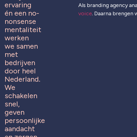
ervaring
Als branding agency ana
én een no-
voice
. Daarna brengen w
nonsense
mentaliteit
werken
we samen
met
bedrijven
door heel
Nederland.
We
schakelen
snel,
geven
persoonlijke
aandacht
en zorgen