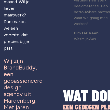
vertalen naar sterk
maand. Wil je
beeldmateriaal. Een
liever
betrouwbare partne
maatwerk?
waar we graag mee
Dan maken
werken!
we een
Pim ter Veen
voorstel dat
WasMijnWas
precies bij je
past.
Wij zijn
BrandBuddy,
een
gepassioneerd
design
WAT DO
agency uit
Hardenberg.
EEN GEDEGEN PL
Met jaren