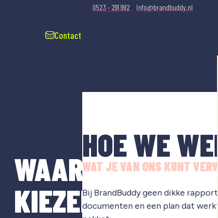
0523 - 291 992
info@brandbuddy.nl
Contact
Gratis merkscan
HOE WE WE
WAAROM
WAT JE VAN ONS KUNT VER
KIEZEN
Bij BrandBuddy geen dikke rapporte
documenten en een plan dat werkt