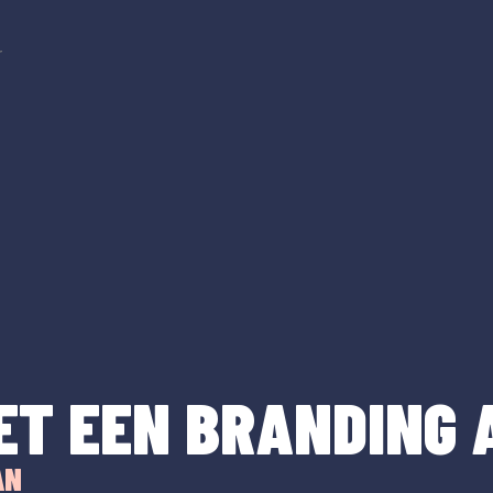
r
ET EEN BRANDING 
AN