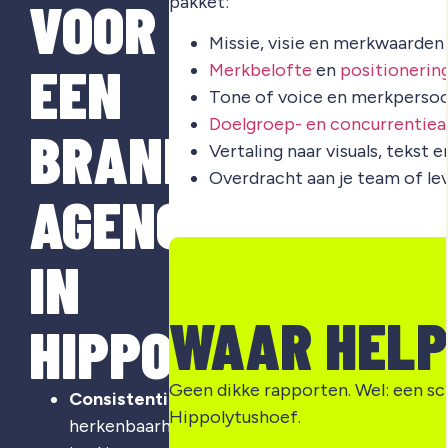
VOOR
pakket:
Missie, visie en merkwaarden
EEN
Merkbelofte
en
positionerin
Tone of voice en merkpersoo
Doelgroep- en concurrentiea
BRANDING
Vertaling naar visuals, tekst 
Overdracht aan je team of le
AGENCY
IN
WAAR HELP
HIPPOLYTUSHOE
Geen dikke rapporten. Wel: een sc
Consistentie
:
Hippolytushoef.
herkenbaarheid