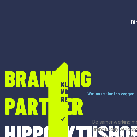
Di
BRANDING
KLAAR
VOOR
Wat onze klanten zeggen
PARTNER
RESULTAAT?
Merkontwikkeling
De samenwerking m
HIPPOLYTUSHO
& strategie
BrandBuddy verloop
Visuele
soepel en natuurlijk.