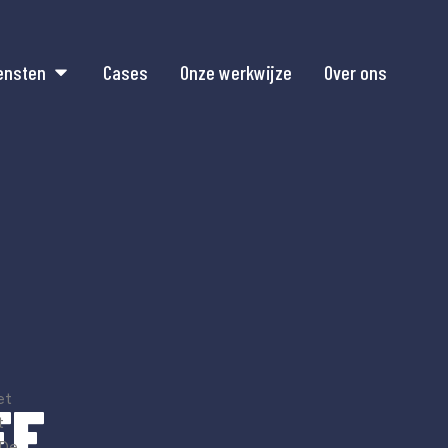
ensten
Cases
Onze werkwijze
Over ons
et
EF
t
 De