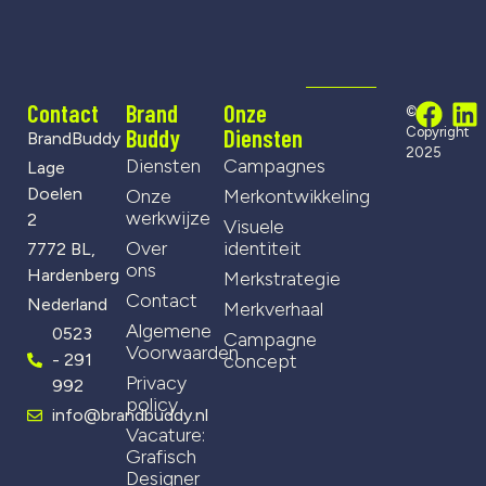
Contact
Brand
Onze
©
Buddy
Diensten
Copyright
BrandBuddy
2025
Diensten
Campagnes
Lage
Doelen
Onze
Merkontwikkeling
werkwijze
2
Visuele
Over
identiteit
7772 BL,
ons
Hardenberg
Merkstrategie
Contact
Nederland
Merkverhaal
Algemene
0523
Campagne
Voorwaarden
- 291
concept
Privacy
992
policy
info@brandbuddy.nl
Vacature:
Grafisch
Designer