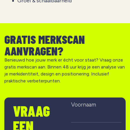
Groei & schaalbaarheid
GRATIS MERKSCAN
AANVRAGEN?
Benieuwd hoe jouw merk er écht voor staat? Vraag onze
gratis merkscan aan. Binnen 48 uur krijg je een analyse van
je merkidentiteit, design en positionering. Inclusief
praktische verbeterpunten.
Voornaam
VRAAG
EEN