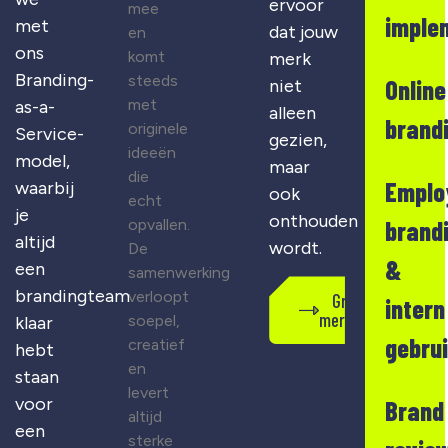
ervoor
mee
imple
met
dat jouw
en
ons
komt
merk
Branding-
steeds
Online
niet
met
as-a-
alleen
brand
originele
Service-
gezien,
ideeën
model,
maar
die
Emplo
waarbij
ook
echt
je
onthouden
opvallen.
brand
altijd
wordt.
De
&
een
samenwerking
brandingteam
verloopt
Gratis
intern
merkscan
soepel,
klaar
gebru
creatief
hebt
en
staan
levert
voor
Brand
altijd
een
sterke