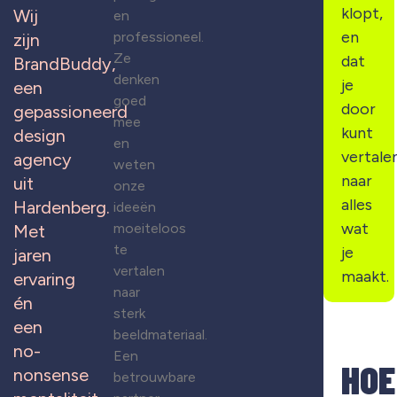
klopt,
Wij
en
en
professioneel.
zijn
Ze
dat
BrandBuddy,
denken
je
een
goed
door
gepassioneerd
mee
kunt
design
en
vertale
agency
weten
naar
uit
onze
alles
Hardenberg.
ideeën
wat
moeiteloos
Met
te
je
jaren
vertalen
maakt.
ervaring
naar
én
sterk
een
beeldmateriaal.
no-
Een
HOE
nonsense
betrouwbare