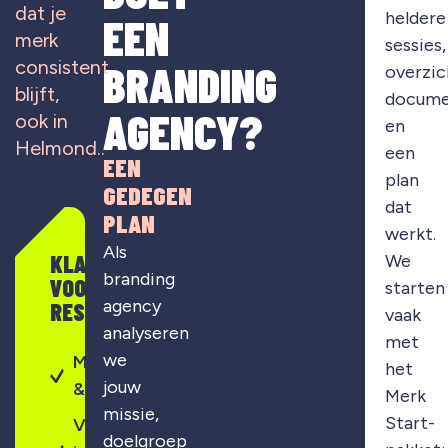
dat je
heldere
EEN
merk
sessies,
consistent
BRANDING
overzic
blijft,
docume
AGENCY?
ook in
en
Helmond..
een
EEN
plan
GEDEGEN
dat
PLAN
werkt.
Als
KLAAR
We
branding
VOOR
starten
agency
RESULTAAT?
vaak
analyseren
met
we
Merkontwikkeling
het
jouw
& strategie
Merk
missie,
Start-
Visuele
doelgroep