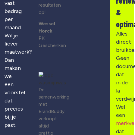
revie
vast
resultaten
&
bedrag
op!
per
optima
Wessel
maand.
Horck
Alles
Wil je
PK
direct
liever
Geschenken
bruikba
maatwerk?
Geen
Dan
docume
maken
dat
we
in de
een
De
la
voorstel
samenwerking
verdwij
dat
met
Wel
precies
BrandBuddy
een
bij je
verloopt
merkve
past.
altijd
dat
prettig