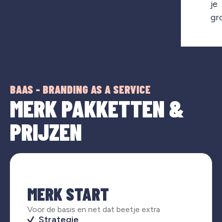
je
gr
BAAS - BRANDING AS A SERVICE
MERK PAKKETTEN &
PRIJZEN
MERK START
Voor de basis en net dat beetje extra
Strategie