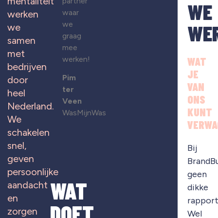
mentaliteit
partner
WE
waar
werken
we
WE
we
graag
samen
mee
met
werken!
WAT
bedrijven
JE
Pim
door
VAN
ter
heel
ONS
Veen
Nederland.
KUNT
WasMijnWas
We
VERWA
schakelen
snel,
Bij
geven
BrandB
persoonlijke
geen
WAT
aandacht
dikke
en
rapport
DOET
zorgen
Wel