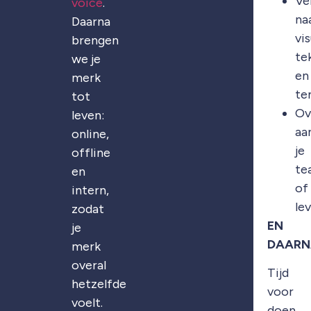
Ve
voice
.
na
Daarna
vis
brengen
te
we je
en
merk
te
tot
Ov
leven:
aa
online,
je
offline
te
en
of
intern,
le
zodat
EN
je
DAARN
merk
overal
Tijd
hetzelfde
voor
voelt.
doen.