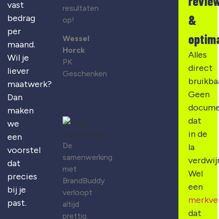
revie
vast
resultaten
&
bedrag
op!
per
optima
Wessel
maand.
Horck
Alles
Wil je
PK
direct
liever
Geschenken
bruikba
maatwerk?
Geen
Dan
docume
maken
dat
we
in de
een
De
la
voorstel
samenwerking
verdwij
dat
met
Wel
precies
BrandBuddy
een
bij je
verloopt
merkve
past.
altijd
dat
prettig