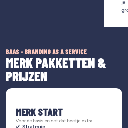
je
gr
BAAS - BRANDING AS A SERVICE
MERK PAKKETTEN &
PRIJZEN
MERK START
Voor de basis en net dat beetje extra
Strategie