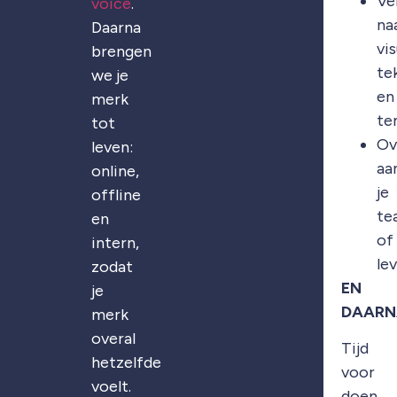
Ve
voice
.
na
Daarna
vis
brengen
te
we je
en
merk
te
tot
Ov
leven:
aa
online,
je
offline
te
en
of
intern,
le
zodat
EN
je
DAARN
merk
overal
Tijd
hetzelfde
voor
voelt.
doen.