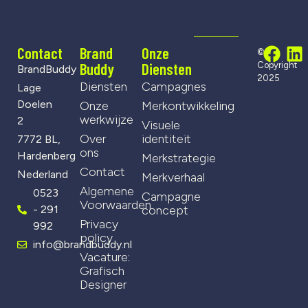
Contact
Brand
Onze
©
Buddy
Diensten
Copyright
BrandBuddy
2025
Diensten
Campagnes
Lage
Doelen
Onze
Merkontwikkeling
werkwijze
2
Visuele
Over
identiteit
7772 BL,
ons
Hardenberg
Merkstrategie
Contact
Nederland
Merkverhaal
Algemene
0523
Campagne
Voorwaarden
- 291
concept
Privacy
992
policy
info@brandbuddy.nl
Vacature:
Grafisch
Designer