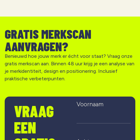
GRATIS MERKSCAN
AANVRAGEN?
Benieuwd hoe jouw merk er écht voor staat? Vraag onze
gratis merkscan aan. Binnen 48 uur krijg je een analyse van
je merkidentiteit, design en positionering. Inclusief
praktische verbeterpunten.
Voornaam
VRAAG
EEN