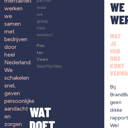
mentaliteit
partner
WE
waar
werken
we
WE
we
graag
samen
mee
met
werken!
WAT
bedrijven
JE
Pim
door
VAN
ter
heel
ONS
Veen
Nederland.
KUNT
WasMijnWas
We
VERWA
schakelen
snel,
Bij
geven
BrandB
persoonlijke
geen
WAT
aandacht
dikke
en
rapport
DOET
zorgen
Wel