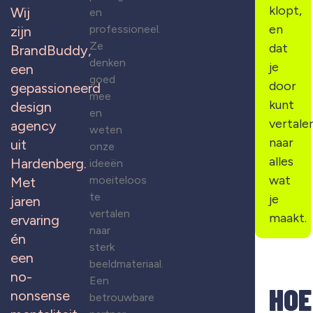
klopt,
Wij
en
en
professioneel.
zijn
Ze
dat
BrandBuddy,
denken
je
een
goed
door
gepassioneerd
mee
kunt
design
en
vertale
agency
weten
naar
uit
onze
alles
Hardenberg.
ideeën
wat
moeiteloos
Met
te
je
jaren
vertalen
maakt.
ervaring
naar
én
sterk
een
beeldmateriaal.
no-
Een
HOE
nonsense
betrouwbare