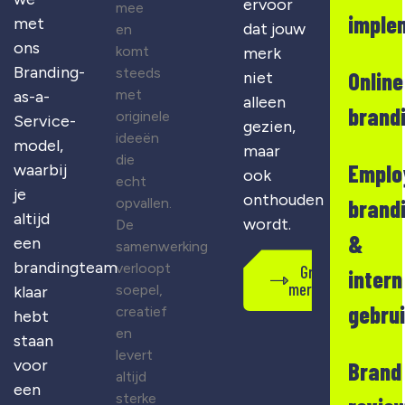
ervoor
mee
imple
met
dat jouw
en
ons
komt
merk
Branding-
steeds
Online
niet
met
as-a-
alleen
brand
originele
Service-
gezien,
ideeën
model,
maar
die
Emplo
waarbij
ook
echt
je
onthouden
opvallen.
brand
altijd
wordt.
De
&
een
samenwerking
brandingteam
verloopt
Gratis
intern
merkscan
soepel,
klaar
gebru
creatief
hebt
en
staan
levert
voor
Brand
altijd
een
sterke