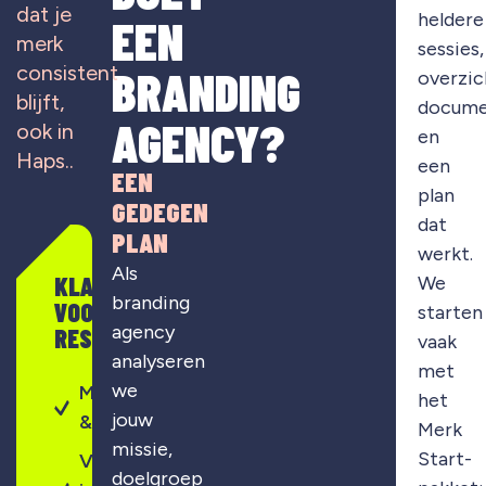
dat je
heldere
EEN
merk
sessies,
consistent
BRANDING
overzic
blijft,
docume
AGENCY?
ook in
en
Haps..
een
EEN
plan
GEDEGEN
dat
PLAN
werkt.
Als
KLAAR
We
branding
VOOR
starten
agency
RESULTAAT?
vaak
analyseren
met
we
Merkontwikkeling
het
jouw
& strategie
Merk
missie,
Start-
Visuele
doelgroep