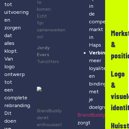
te
tot
in
komen.
uitvoering
de
Echt
en
competitieve
fijn
zorgen
markt
samenwerken
Merks
dat
zo!
in
&
alles
Haps
Jordy
klopt.
Verbinding
:
positi
Evers
Van
meer
Tuinzitters
logo
loyaliteit
Logo
ontwerp
en
tot
&
binding
een
met
visuel
complete
je
rebranding.
identi
doelgroep
BrandBuddy
Dit
BrandBuddy
denkt
doen
zorgt
Huisst
enthousiast
we