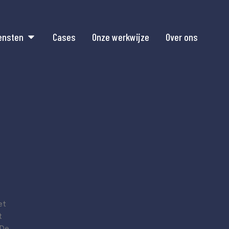
ensten
Cases
Onze werkwijze
Over ons
et
t
 De