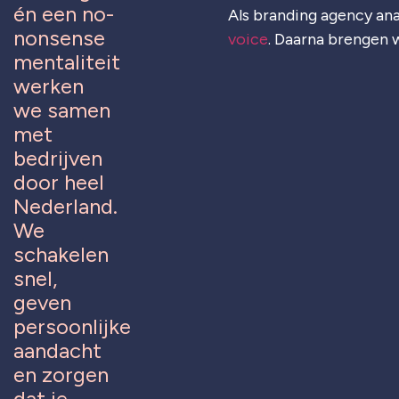
én een no-
Als branding agency ana
nonsense
voice
. Daarna brengen w
mentaliteit
werken
we samen
met
bedrijven
door heel
Nederland.
We
schakelen
snel,
geven
persoonlijke
aandacht
en zorgen
dat je