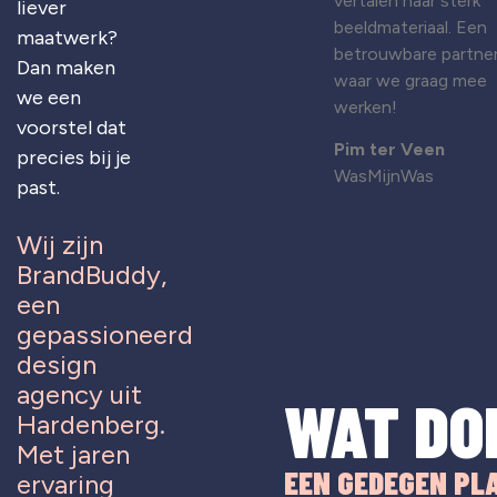
vertalen naar sterk
liever
beeldmateriaal. Een
maatwerk?
betrouwbare partne
Dan maken
waar we graag mee
we een
werken!
voorstel dat
Pim ter Veen
precies bij je
WasMijnWas
past.
Wij zijn
BrandBuddy,
een
gepassioneerd
design
agency uit
WAT DO
Hardenberg.
Met jaren
EEN GEDEGEN PL
ervaring