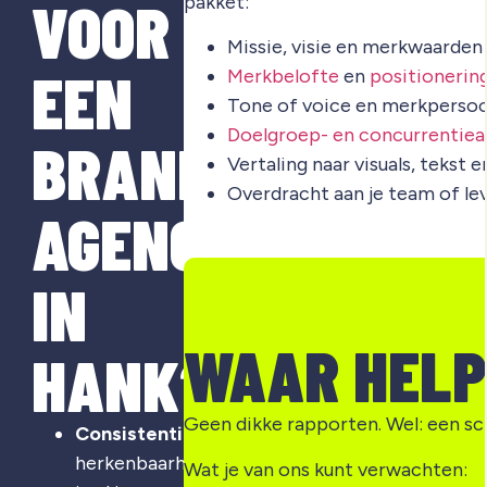
VOOR
pakket:
Missie, visie en merkwaarden
EEN
Merkbelofte
en
positionerin
Tone of voice en merkpersoo
Doelgroep- en concurrentiea
BRANDING
Vertaling naar visuals, tekst 
Overdracht aan je team of le
AGENCY
IN
WAAR HELP
HANK?
Geen dikke rapporten. Wel: een sc
Consistentie
:
herkenbaarheid
Wat je van ons kunt verwachten: