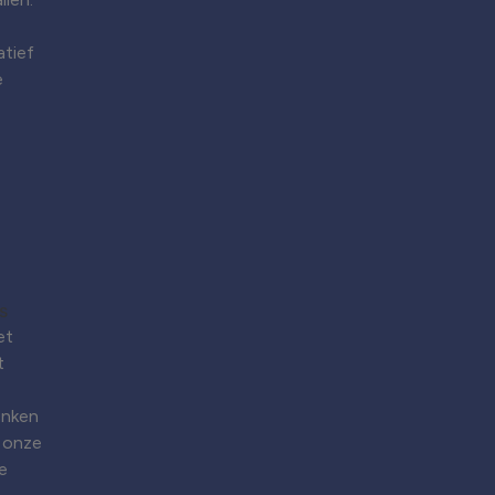
atief
e
et
t
enken
 onze
e