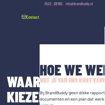
0523 - 291 992
info@brandbuddy.nl
Contact
Gratis merkscan
HOE WE WE
WAAROM
WAT JE VAN ONS KUNT VER
KIEZEN
Bij BrandBuddy geen dikke rapporte
documenten en een plan dat werkt