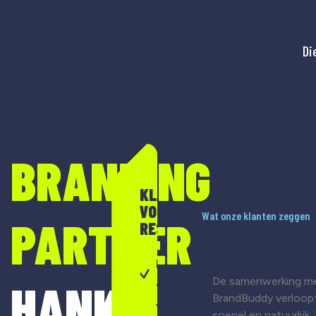
Di
BRANDING
KLAAR
VOOR
Wat onze klanten zeggen
PARTNER
RESULTAAT?
Merkontwikkeling
De samenwerking m
HANK
& strategie
BrandBuddy verloop
Visuele
soepel en natuurlijk.