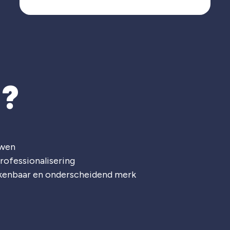
T?
uwen
rofessionalisering
rkenbaar en onderscheidend merk