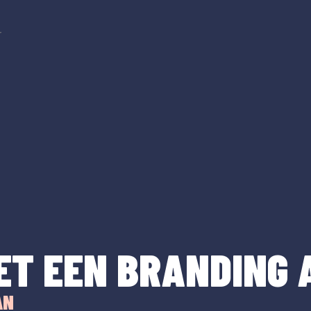
r
ET EEN BRANDING 
AN