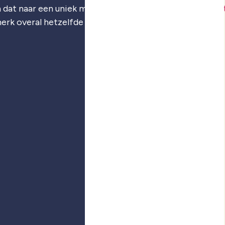
 dat naar een uniek merk: je
merkstrategie
,
visuele iden
merk overal hetzelfde voelt.