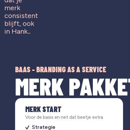
merk
consistent
blijft, ook
in Hank..
BAAS - BRANDING AS A SERVICE
MERK PAKKE
MERK START
Voor de basis en net dat beetje extra
Strategie