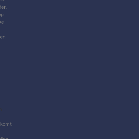
er,
op
ke
.
ken
 komt
llen.