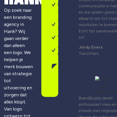
identiteit
communicatie is held
Op zoek naar
& design
en we spelen goed 
een branding
elkaar in om tot ster
Sterke
agency in
resultaten te komen
campagnes
Hank? Wij
Echt fijn samenwer
Webdesign
zo!
gaan verder
dan alleen
Altijd
Jordy Evers
een logo. We
maatwerk
Tuinzitters
helpen je
merk bouwen
Gratis
van strategie
merkscan
aanvragen
tot
uitvoering en
zorgen dat
BrandBuddy denkt
alles klopt.
enthousiast mee en
Van logo
steeds met originele
ontwerp tot
ideeën die echt opva