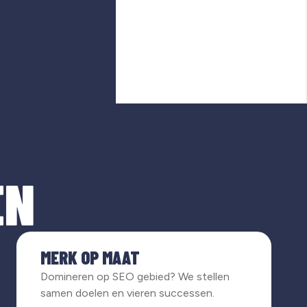
EN
MERK OP MAAT
Domineren op SEO gebied? We stellen
samen doelen en vieren successen.