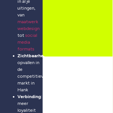
in al je
uitingen,
van
maatwerk
webdesign
tot
social
media
formats
Zichtbaarheid
:
opvallen in
de
competitieve
markt in
Hank
Verbinding
:
meer
loyaliteit