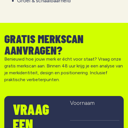
Groei & schaalbaarheid
GRATIS MERKSCAN
AANVRAGEN?
Benieuwd hoe jouw merk er écht voor staat? Vraag onze
gratis merkscan aan. Binnen 48 uur krijg je een analyse van
je merkidentiteit, design en positionering. Inclusief
praktische verbeterpunten.
Voornaam
VRAAG
EEN