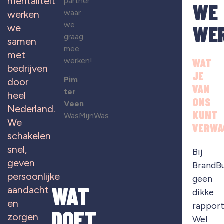
mentaliteit
partner
WE
waar
werken
we
WE
we
graag
samen
mee
met
werken!
WAT
bedrijven
JE
Pim
door
VAN
ter
heel
ONS
Veen
Nederland.
KUNT
WasMijnWas
We
VERWA
schakelen
snel,
Bij
geven
BrandB
persoonlijke
geen
WAT
aandacht
dikke
en
rapport
DOET
zorgen
Wel