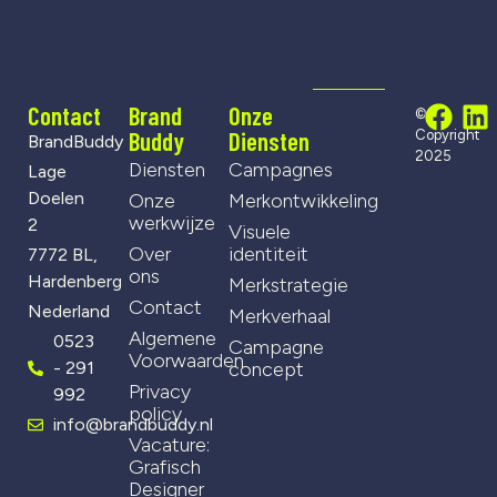
Contact
Brand
Onze
©
Buddy
Diensten
Copyright
BrandBuddy
2025
Diensten
Campagnes
Lage
Doelen
Onze
Merkontwikkeling
werkwijze
2
Visuele
Over
identiteit
7772 BL,
ons
Hardenberg
Merkstrategie
Contact
Nederland
Merkverhaal
Algemene
0523
Campagne
Voorwaarden
- 291
concept
Privacy
992
policy
info@brandbuddy.nl
Vacature:
Grafisch
Designer