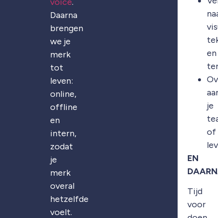
Ve
voice
.
na
Daarna
vis
brengen
te
we je
en
merk
te
tot
Ov
leven:
aa
online,
je
offline
te
en
of
intern,
le
zodat
EN
je
DAARN
merk
overal
Tijd
hetzelfde
voor
voelt.
doen.