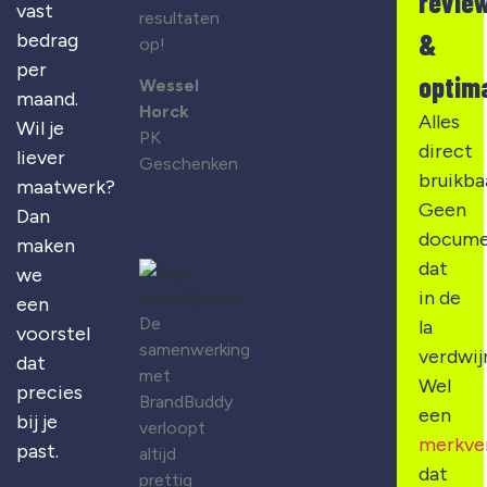
revie
vast
resultaten
&
bedrag
op!
per
optima
Wessel
maand.
Horck
Alles
Wil je
PK
direct
liever
Geschenken
bruikba
maatwerk?
Geen
Dan
docume
maken
dat
we
in de
een
De
la
voorstel
samenwerking
verdwij
dat
met
Wel
precies
BrandBuddy
een
bij je
verloopt
merkve
past.
altijd
dat
prettig