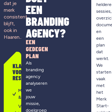
dat je
heldere
EEN
merk
sessies,
consistent
BRANDING
overzic
blijft,
docume
AGENCY?
ook in
en
Haaren..
een
EEN
plan
GEDEGEN
dat
PLAN
werkt.
Als
KLAAR
We
branding
VOOR
starten
agency
RESULTAAT?
vaak
analyseren
met
we
Merkontwikkeling
het
jouw
& strategie
Merk
missie,
Start-
Visuele
doelgroep