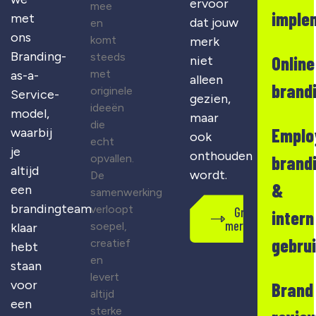
ervoor
mee
imple
met
dat jouw
en
ons
komt
merk
Branding-
steeds
Online
niet
met
as-a-
alleen
brand
originele
Service-
gezien,
ideeën
model,
maar
die
Emplo
waarbij
ook
echt
je
onthouden
opvallen.
brand
altijd
wordt.
De
&
een
samenwerking
brandingteam
verloopt
Gratis
intern
merkscan
soepel,
klaar
gebru
creatief
hebt
en
staan
levert
voor
Brand
altijd
een
sterke