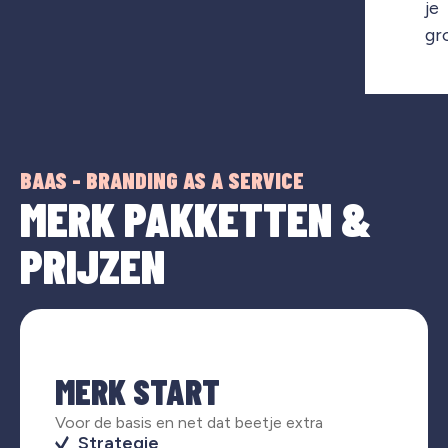
je
gr
BAAS - BRANDING AS A SERVICE
MERK PAKKETTEN &
PRIJZEN
MERK START
Voor de basis en net dat beetje extra
Strategie