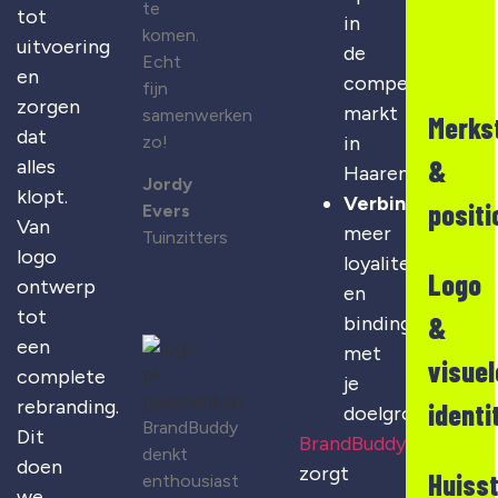
te
tot
in
komen.
uitvoering
de
Echt
en
competitieve
fijn
zorgen
markt
samenwerken
Merks
dat
zo!
in
&
alles
Haaren
Jordy
klopt.
Verbinding
:
positi
Evers
Van
meer
Tuinzitters
logo
loyaliteit
Logo
ontwerp
en
tot
&
binding
een
met
visuel
complete
je
rebranding.
identi
doelgroep
BrandBuddy
Dit
BrandBuddy
denkt
doen
zorgt
Huisst
enthousiast
we