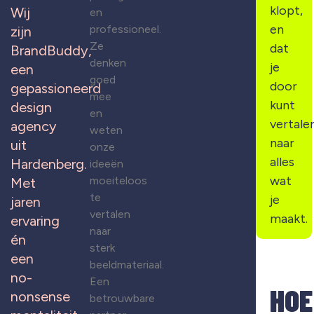
klopt,
Wij
en
en
professioneel.
zijn
Ze
dat
BrandBuddy,
denken
je
een
goed
door
gepassioneerd
mee
kunt
design
en
vertale
agency
weten
naar
uit
onze
alles
Hardenberg.
ideeën
wat
moeiteloos
Met
te
je
jaren
vertalen
maakt.
ervaring
naar
én
sterk
een
beeldmateriaal.
no-
Een
HOE
nonsense
betrouwbare