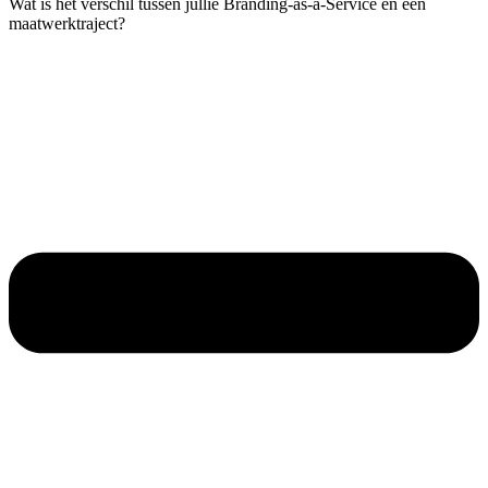
Wat is het verschil tussen jullie Branding-as-a-Service en een
maatwerktraject?