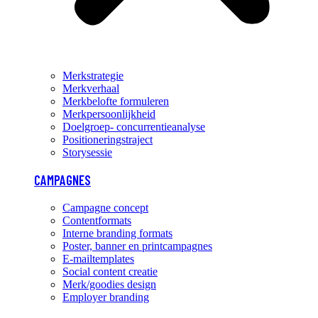
Merkstrategie
Merkverhaal
Merkbelofte formuleren
Merkpersoonlijkheid
Doelgroep- concurrentieanalyse
Positioneringstraject
Storysessie
CAMPAGNES
Campagne concept
Contentformats
Interne branding formats
Poster, banner en printcampagnes
E-mailtemplates
Social content creatie
Merk/goodies design
Employer branding