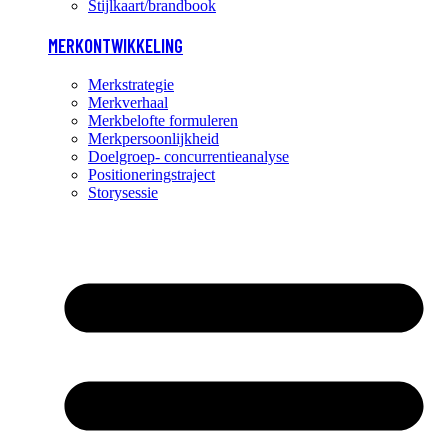
Stijlkaart/brandbook
MERKONTWIKKELING
Merkstrategie
Merkverhaal
Merkbelofte formuleren
Merkpersoonlijkheid
Doelgroep- concurrentieanalyse
Positioneringstraject
Storysessie