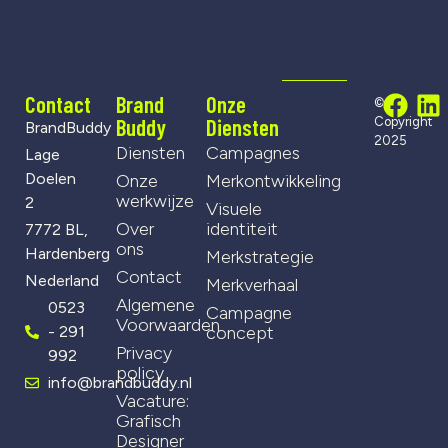
Contact
Brand
Onze
©
Buddy
Diensten
Copyright
BrandBuddy
2025
Diensten
Campagnes
Lage
Doelen
Onze
Merkontwikkeling
werkwijze
2
Visuele
Over
identiteit
7772 BL,
ons
Hardenberg
Merkstrategie
Contact
Nederland
Merkverhaal
Algemene
0523
Campagne
Voorwaarden
- 291
concept
Privacy
992
policy
info@brandbuddy.nl
Vacature:
Grafisch
Designer