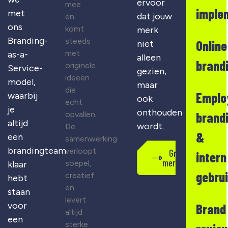
ervoor
mee
imple
met
dat jouw
en
ons
komt
merk
Branding-
steeds
Online
niet
met
as-a-
alleen
brand
originele
Service-
gezien,
ideeën
model,
maar
die
Emplo
waarbij
ook
echt
je
onthouden
opvallen.
brand
altijd
wordt.
De
&
een
samenwerking
brandingteam
verloopt
Gratis
intern
merkscan
soepel,
klaar
gebru
creatief
hebt
en
staan
levert
voor
Brand
altijd
een
sterke