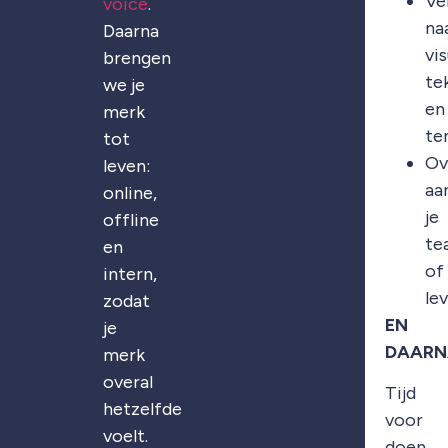
Ve
voice
.
na
Daarna
vis
brengen
te
we je
en
merk
te
tot
Ov
leven:
aa
online,
je
offline
te
en
of
intern,
le
zodat
EN
je
DAARN
merk
overal
Tijd
hetzelfde
voor
voelt.
doen.