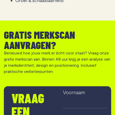
Groei & schaalbaarheid
GRATIS MERKSCAN
AANVRAGEN?
Benieuwd hoe jouw merk er écht voor staat? Vraag onze
gratis merkscan aan. Binnen 48 uur krijg je een analyse van
je merkidentiteit, design en positionering. Inclusief
praktische verbeterpunten.
Voornaam
VRAAG
EEN