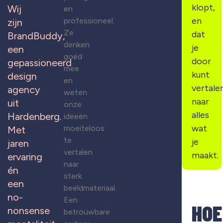
klopt,
Wij
en
en
professioneel.
zijn
Ze
dat
BrandBuddy,
denken
je
een
goed
door
gepassioneerd
mee
kunt
design
en
vertale
agency
weten
naar
uit
onze
alles
Hardenberg.
ideeën
wat
moeiteloos
Met
te
je
jaren
vertalen
maakt.
ervaring
naar
én
sterk
een
beeldmateriaal.
no-
Een
HOE
nonsense
betrouwbare