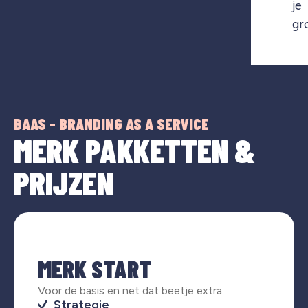
je
gr
BAAS - BRANDING AS A SERVICE
MERK PAKKETTEN &
PRIJZEN
MERK START
Voor de basis en net dat beetje extra
Strategie