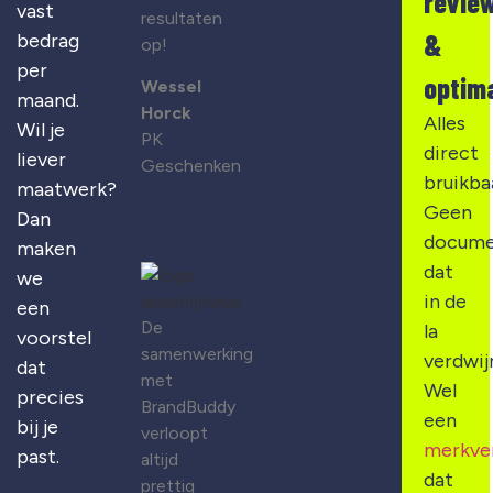
revie
vast
resultaten
&
bedrag
op!
per
optima
Wessel
maand.
Horck
Alles
Wil je
PK
direct
liever
Geschenken
bruikba
maatwerk?
Geen
Dan
docume
maken
dat
we
in de
een
De
la
voorstel
samenwerking
verdwij
dat
met
Wel
precies
BrandBuddy
een
bij je
verloopt
merkve
past.
altijd
dat
prettig