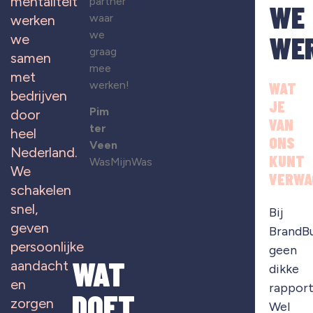
mentaliteit
partner
WE
waar
werken
we
WE
we
graag
samen
mee
met
werken!
WAT
bedrijven
JE
Pim
door
VAN
ter
heel
ONS
Veen
Nederland.
KUNT
WasMijnWas
We
VERWA
schakelen
snel,
Bij
geven
BrandB
persoonlijke
geen
WAT
aandacht
dikke
en
rapport
DOET
zorgen
Wel