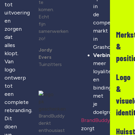
te
tot
in
komen.
uitvoering
de
Echt
en
competitieve
fijn
zorgen
markt
samenwerken
Merks
dat
zo!
in
&
alles
Grashoek
Jordy
klopt.
Verbinding
:
positi
Evers
Van
meer
Tuinzitters
logo
loyaliteit
Logo
ontwerp
en
tot
&
binding
een
met
visuel
complete
je
rebranding.
identi
doelgroep
BrandBuddy
Dit
BrandBuddy
denkt
doen
zorgt
Huisst
enthousiast
we