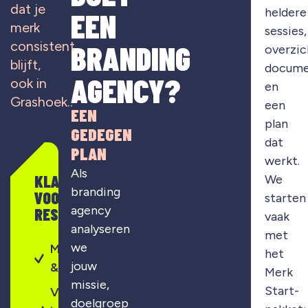
dat je
heldere
EEN
merk
sessies,
consistent
BRANDING
overzic
blijft,
docume
AGENCY?
ook in
en
Grashoek..
een
EEN
plan
GEDEGEN
dat
PLAN
werkt.
Als
KLAAR
We
branding
VOOR
starten
agency
RESULTAAT?
vaak
analyseren
met
we
Merkontwikkeling
het
jouw
& strategie
Merk
missie,
Start-
Visuele
doelgroep