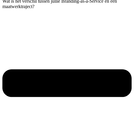
Wat is het verschil tussen jullie Branding-as-a-Service en een
maatwerktraject?