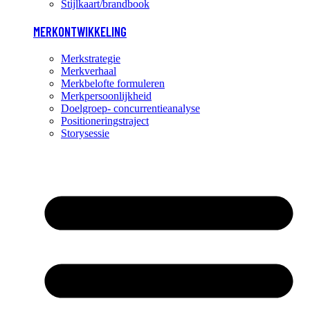
Stijlkaart/brandbook
MERKONTWIKKELING
Merkstrategie
Merkverhaal
Merkbelofte formuleren
Merkpersoonlijkheid
Doelgroep- concurrentieanalyse
Positioneringstraject
Storysessie