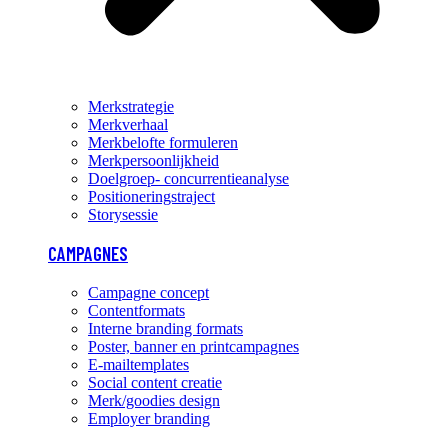
Merkstrategie
Merkverhaal
Merkbelofte formuleren
Merkpersoonlijkheid
Doelgroep- concurrentieanalyse
Positioneringstraject
Storysessie
CAMPAGNES
Campagne concept
Contentformats
Interne branding formats
Poster, banner en printcampagnes
E-mailtemplates
Social content creatie
Merk/goodies design
Employer branding