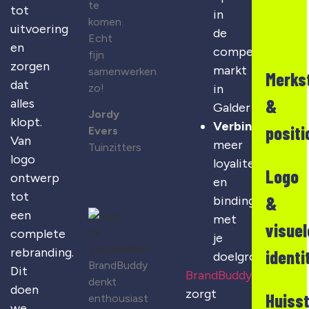
te
tot
in
komen.
uitvoering
de
Echt
en
competitieve
fijn
zorgen
markt
samenwerken
Merks
dat
zo!
in
&
alles
Galder
Jordy
klopt.
Verbinding
:
positi
Evers
Van
meer
Tuinzitters
logo
loyaliteit
Logo
ontwerp
en
tot
&
binding
een
met
visuel
complete
je
rebranding.
identi
doelgroep
BrandBuddy
Dit
BrandBuddy
denkt
doen
zorgt
Huisst
enthousiast
we