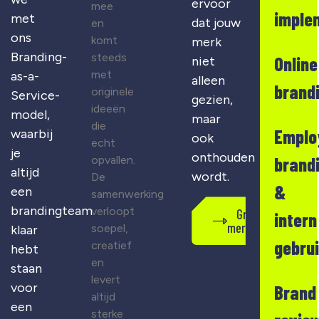
ervoor
mee
imple
met
dat jouw
en
ons
komt
merk
Branding-
steeds
Online
niet
met
as-a-
alleen
brand
originele
Service-
gezien,
ideeën
model,
maar
die
Emplo
waarbij
ook
echt
je
onthouden
opvallen.
brand
altijd
wordt.
De
&
een
samenwerking
brandingteam
verloopt
Gratis
intern
merkscan
soepel,
klaar
gebru
creatief
hebt
en
staan
levert
voor
Brand
altijd
een
sterke