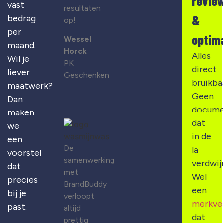
revie
vast
resultaten
&
bedrag
op!
per
optima
Wessel
maand.
Horck
Alles
Wil je
PK
direct
liever
Geschenken
bruikba
maatwerk?
Geen
Dan
docume
maken
dat
we
in de
een
De
la
voorstel
samenwerking
verdwij
dat
met
Wel
precies
BrandBuddy
een
bij je
verloopt
merkve
past.
altijd
dat
prettig