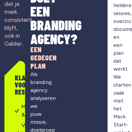
dat je
heldere
EEN
merk
sessies,
consistent
BRANDING
overzic
blijft,
docume
AGENCY?
ook in
en
Galder..
een
EEN
plan
GEDEGEN
dat
PLAN
werkt.
Als
KLAAR
We
branding
VOOR
starten
agency
RESULTAAT?
vaak
analyseren
met
we
Merkontwikkeling
het
jouw
& strategie
Merk
missie,
Start-
Visuele
doelgroep