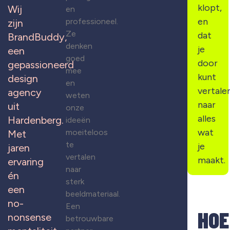
klopt,
Wij
en
en
professioneel.
zijn
Ze
dat
BrandBuddy,
denken
je
een
goed
door
gepassioneerd
mee
kunt
design
en
vertale
agency
weten
naar
uit
onze
alles
Hardenberg.
ideeën
wat
moeiteloos
Met
te
je
jaren
vertalen
maakt.
ervaring
naar
én
sterk
een
beeldmateriaal.
no-
Een
HOE
nonsense
betrouwbare