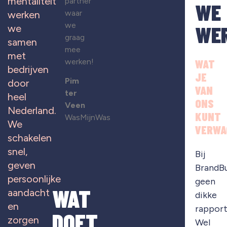
mentaliteit
partner
WE
waar
werken
we
WE
we
graag
samen
mee
met
werken!
WAT
bedrijven
JE
Pim
door
VAN
ter
heel
ONS
Veen
Nederland.
KUNT
WasMijnWas
We
VERWA
schakelen
snel,
Bij
geven
BrandB
persoonlijke
geen
WAT
aandacht
dikke
en
rapport
DOET
zorgen
Wel