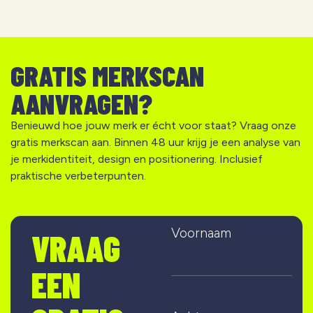
GRATIS MERKSCAN
AANVRAGEN?
Benieuwd hoe jouw merk er écht voor staat? Vraag onze
gratis merkscan aan. Binnen 48 uur krijg je een analyse van
je merkidentiteit, design en positionering. Inclusief
praktische verbeterpunten.
Voornaam
VRAAG
EEN