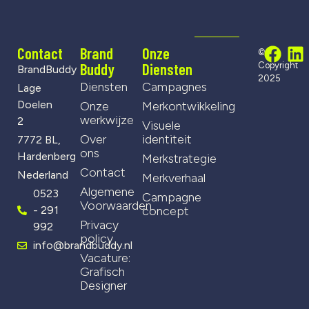
Contact
Brand
Onze
©
Buddy
Diensten
Copyright
BrandBuddy
2025
Diensten
Campagnes
Lage
Doelen
Onze
Merkontwikkeling
werkwijze
2
Visuele
Over
identiteit
7772 BL,
ons
Hardenberg
Merkstrategie
Contact
Nederland
Merkverhaal
Algemene
0523
Campagne
Voorwaarden
- 291
concept
Privacy
992
policy
info@brandbuddy.nl
Vacature:
Grafisch
Designer