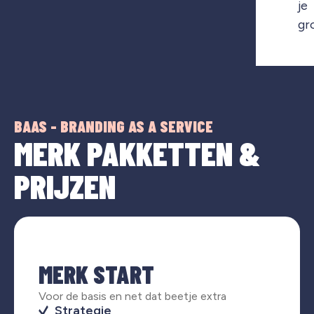
je
gr
BAAS - BRANDING AS A SERVICE
MERK PAKKETTEN &
PRIJZEN
MERK START
Voor de basis en net dat beetje extra
Strategie