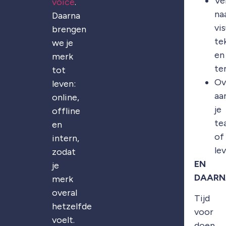
Ve
voice
.
na
Daarna
vis
brengen
te
we je
en
merk
te
tot
Ov
leven:
aa
online,
je
offline
te
en
of
intern,
le
zodat
EN
je
DAARN
merk
overal
Tijd
hetzelfde
voor
voelt.
doen.