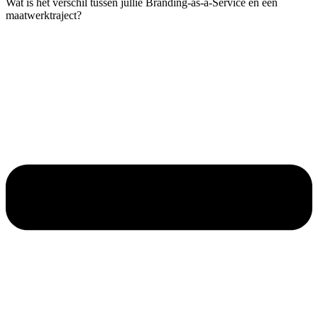
Wat is het verschil tussen jullie Branding-as-a-Service en een
maatwerktraject?