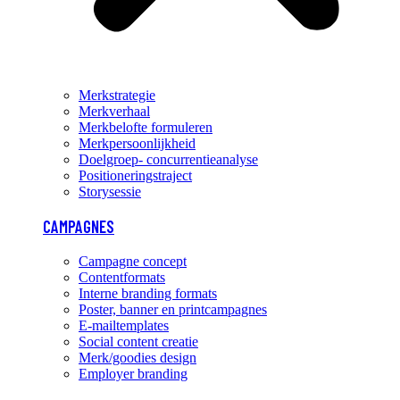
Merkstrategie
Merkverhaal
Merkbelofte formuleren
Merkpersoonlijkheid
Doelgroep- concurrentieanalyse
Positioneringstraject
Storysessie
CAMPAGNES
Campagne concept
Contentformats
Interne branding formats
Poster, banner en printcampagnes
E-mailtemplates
Social content creatie
Merk/goodies design
Employer branding