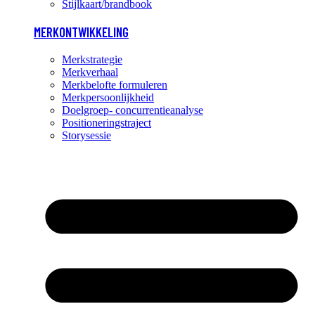
Stijlkaart/brandbook
MERKONTWIKKELING
Merkstrategie
Merkverhaal
Merkbelofte formuleren
Merkpersoonlijkheid
Doelgroep- concurrentieanalyse
Positioneringstraject
Storysessie