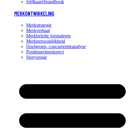
Stijlkaart/brandbook
MERKONTWIKKELING
Merkstrategie
Merkverhaal
Merkbelofte formuleren
Merkpersoonlijkheid
Doelgroep- concurrentieanalyse
Positioneringstraject
Storysessie