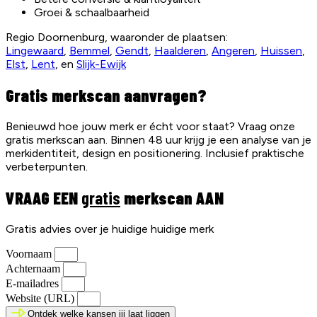
Groei & schaalbaarheid
Regio Doornenburg, waaronder de plaatsen:
Lingewaard
,
Bemmel
,
Gendt
,
Haalderen
,
Angeren
,
Huissen
,
Elst
,
Lent
, en
Slijk-Ewijk
Gratis merkscan aanvragen?
Benieuwd hoe jouw merk er écht voor staat? Vraag onze
gratis merkscan aan. Binnen 48 uur krijg je een analyse van je
merkidentiteit, design en positionering. Inclusief praktische
verbeterpunten.
VRAAG EEN
gratis
merkscan AAN
Gratis advies over je huidige huidige merk
Voornaam
Achternaam
E-mailadres
Website (URL)
Ontdek welke kansen jij laat liggen