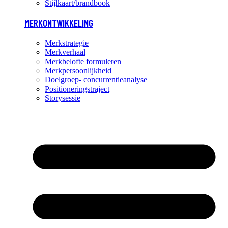
Stijlkaart/brandbook
MERKONTWIKKELING
Merkstrategie
Merkverhaal
Merkbelofte formuleren
Merkpersoonlijkheid
Doelgroep- concurrentieanalyse
Positioneringstraject
Storysessie