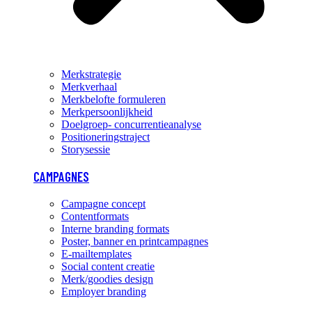
Merkstrategie
Merkverhaal
Merkbelofte formuleren
Merkpersoonlijkheid
Doelgroep- concurrentieanalyse
Positioneringstraject
Storysessie
CAMPAGNES
Campagne concept
Contentformats
Interne branding formats
Poster, banner en printcampagnes
E-mailtemplates
Social content creatie
Merk/goodies design
Employer branding