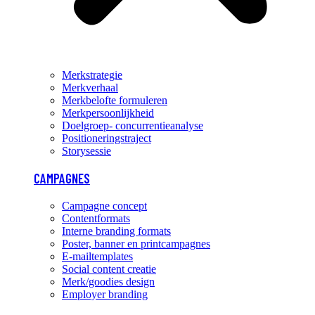
Merkstrategie
Merkverhaal
Merkbelofte formuleren
Merkpersoonlijkheid
Doelgroep- concurrentieanalyse
Positioneringstraject
Storysessie
CAMPAGNES
Campagne concept
Contentformats
Interne branding formats
Poster, banner en printcampagnes
E-mailtemplates
Social content creatie
Merk/goodies design
Employer branding