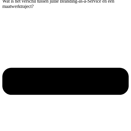
Wat is het verschil tussen jullie Branding-as-a-Service en een
maatwerktraject?