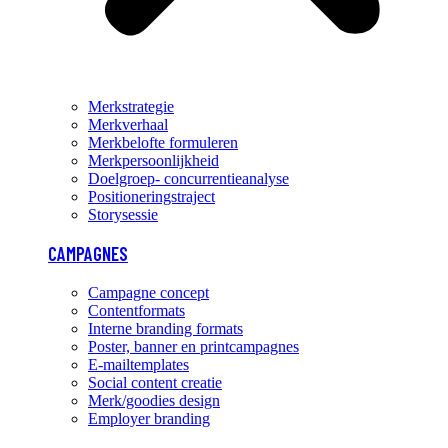
Merkstrategie
Merkverhaal
Merkbelofte formuleren
Merkpersoonlijkheid
Doelgroep- concurrentieanalyse
Positioneringstraject
Storysessie
CAMPAGNES
Campagne concept
Contentformats
Interne branding formats
Poster, banner en printcampagnes
E-mailtemplates
Social content creatie
Merk/goodies design
Employer branding