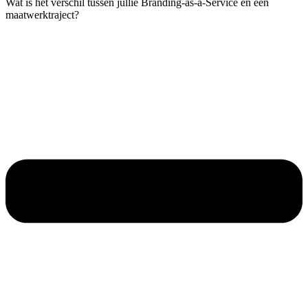
Wat is het verschil tussen jullie Branding-as-a-Service en een
maatwerktraject?