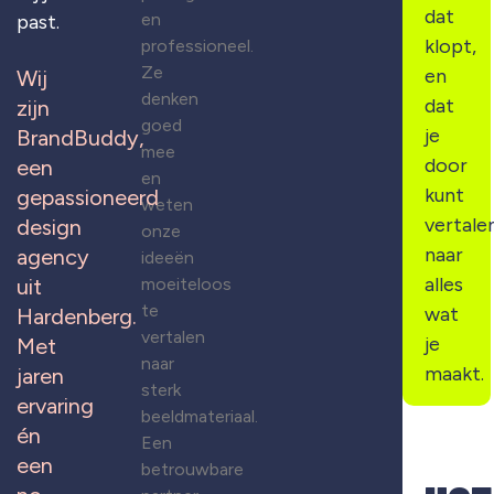
dat
en
past.
klopt,
professioneel.
Ze
en
Wij
denken
dat
zijn
goed
je
BrandBuddy,
mee
door
een
en
kunt
gepassioneerd
weten
vertale
design
onze
naar
agency
ideeën
alles
moeiteloos
uit
te
wat
Hardenberg.
vertalen
je
Met
naar
maakt.
jaren
sterk
ervaring
beeldmateriaal.
én
Een
een
betrouwbare