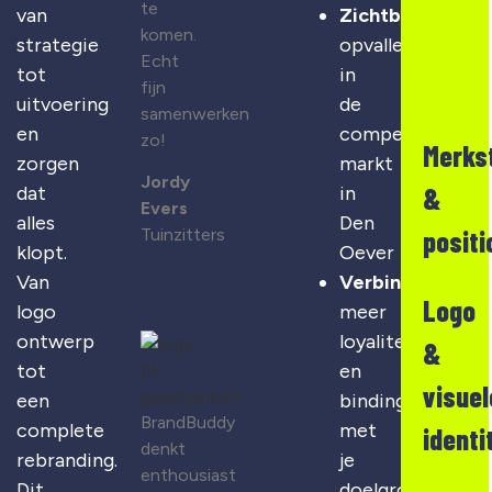
te
van
Zichtbaarheid
:
komen.
strategie
opvallen
Echt
tot
in
fijn
uitvoering
de
samenwerken
en
competitieve
zo!
Merks
zorgen
markt
Jordy
&
dat
in
Evers
alles
Den
positi
Tuinzitters
klopt.
Oever
Van
Verbinding
:
Logo
logo
meer
ontwerp
loyaliteit
&
tot
en
visuel
een
binding
BrandBuddy
complete
met
identi
denkt
rebranding.
je
enthousiast
Dit
doelgroep