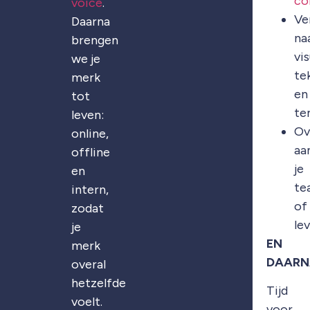
co
voice
.
Ve
Daarna
na
brengen
vis
we je
te
merk
en
tot
te
leven:
Ov
online,
aa
offline
je
en
te
intern,
of
zodat
le
je
EN
merk
DAARN
overal
hetzelfde
Tijd
voelt.
voor