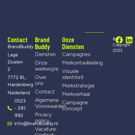
Contact
Brand
Onze
©
Buddy
Diensten
Copyright
BrandBuddy
2025
Diensten
Campagnes
Lage
Doelen
Onze
Merkontwikkeling
werkwijze
2
Visuele
Over
identiteit
7772 BL,
ons
Hardenberg
Merkstrategie
Contact
Nederland
Merkverhaal
Algemene
0523
Campagne
Voorwaarden
- 291
concept
Privacy
992
policy
info@brandbuddy.nl
Vacature:
Grafisch