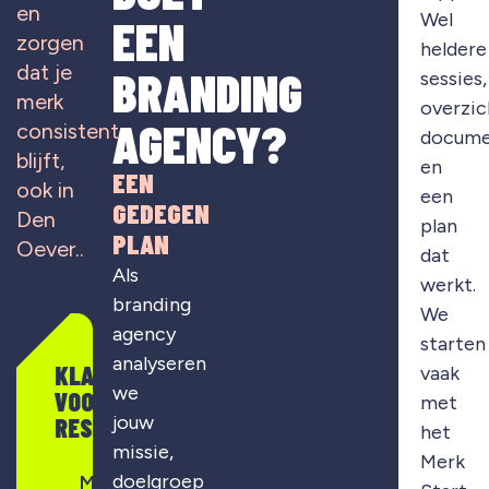
en
Wel
EEN
zorgen
heldere
dat je
BRANDING
sessies,
merk
overzic
AGENCY?
consistent
docume
blijft,
en
EEN
ook in
een
GEDEGEN
Den
plan
PLAN
Oever..
dat
Als
werkt.
branding
We
agency
starten
analyseren
KLAAR
vaak
we
VOOR
met
jouw
RESULTAAT?
het
missie,
Merk
doelgroep
Merkontwikkeling