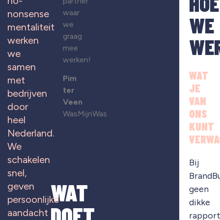
HOE
no-
partner
waar
nonsense
WE
we
mentaliteit
graag
WE
werken
mee
we
werken!
samen
WAT
Pim
met
JE
ter
bedrijven
VAN
Veen
door
ONS
WasMijnWas
heel
KUNT
Nederland.
VERWA
We
schakelen
Bij
snel,
BrandB
WAT
geven
geen
persoonlijke
dikke
DOET
aandacht
rapport