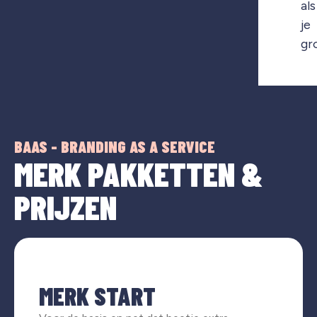
als
je
gr
BAAS - BRANDING AS A SERVICE
MERK PAKKETTEN &
PRIJZEN
MERK START