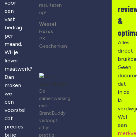
voor
resultaten
revie
een
op!
&
vast
Wessel
bedrag
optima
Horck
per
PK
Alles
maand.
Geschenken
direct
Wil je
bruikba
liever
Geen
maatwerk?
docume
Dan
dat
maken
De
in de
we
samenwerking
la
een
met
verdwij
voorstel
BrandBuddy
Wel
dat
verloopt
een
precies
altijd
merkve
bij je
prettig