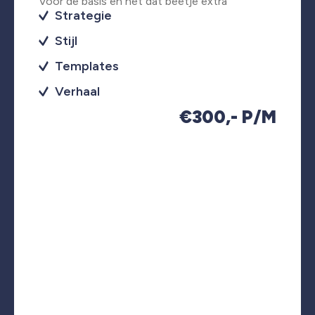
Voor de basis en net dat beetje extra
Strategie
Stijl
Templates
Verhaal
€300,- P/M