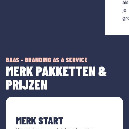
als
je
gr
BAAS - BRANDING AS A SERVICE
MERK PAKKETTEN &
PRIJZEN
MERK START