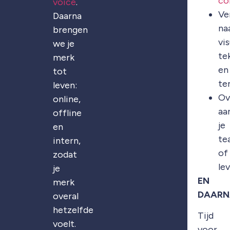
co
voice
.
Ve
Daarna
na
brengen
vis
we je
te
merk
en
tot
te
leven:
Ov
online,
aa
offline
je
en
te
intern,
of
zodat
le
je
EN
merk
DAARN
overal
hetzelfde
Tijd
voelt.
voor