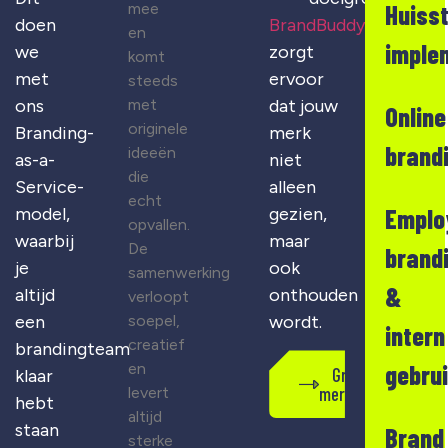
mee
Huisst
doen
BrandBuddy
en
imple
we
zorgt
komt
met
ervoor
steeds
met
ons
dat jouw
Online
originele
Branding-
merk
brand
ideeën
as-a-
niet
die
Service-
alleen
echt
Emplo
model,
gezien,
opvallen.
waarbij
maar
De
brand
je
ook
samenwerking
&
altijd
onthouden
verloopt
soepel,
een
wordt.
intern
creatief
brandingteam
en
gebru
Gratis
klaar
merkscan
levert
hebt
altijd
staan
Brand
sterke