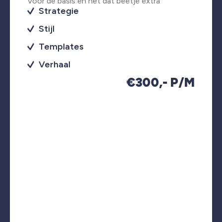
Voor de basis en net dat beetje extra
Strategie
Stijl
Templates
Verhaal
€300,- P/M