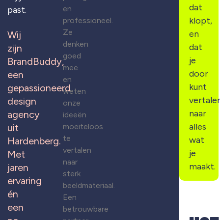
dat
en
past.
klopt,
professioneel.
Ze
en
Wij
denken
dat
zijn
goed
je
BrandBuddy,
mee
door
een
en
kunt
gepassioneerd
weten
vertale
design
onze
naar
agency
ideeën
alles
moeiteloos
uit
te
wat
Hardenberg.
vertalen
je
Met
naar
maakt.
jaren
sterk
ervaring
beeldmateriaal.
én
Een
een
betrouwbare