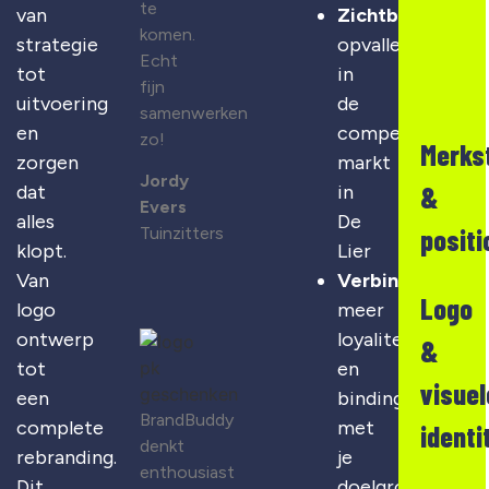
te
van
Zichtbaarheid
:
komen.
strategie
opvallen
Echt
tot
in
fijn
uitvoering
de
samenwerken
en
competitieve
zo!
Merks
zorgen
markt
Jordy
&
dat
in
Evers
alles
De
positi
Tuinzitters
klopt.
Lier
Van
Verbinding
:
Logo
logo
meer
ontwerp
loyaliteit
&
tot
en
visuel
een
binding
BrandBuddy
complete
met
identi
denkt
rebranding.
je
enthousiast
Dit
doelgroep