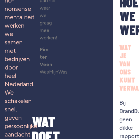
HOE
no-
partner
waar
nonsense
WE
we
mentaliteit
graag
WE
werken
mee
we
werken!
samen
WAT
Pim
met
JE
ter
bedrijven
VAN
Veen
door
ONS
WasMijnWas
heel
KUNT
Nederland.
VERWA
We
schakelen
Bij
snel,
BrandB
WAT
geven
geen
persoonlijke
dikke
DOET
aandacht
rapport