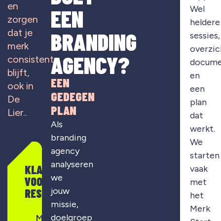
en
Wel
EEN
zorgen
heldere
dat je
BRANDING
sessies,
merk
overzic
AGENCY?
consistent
docume
blijft,
en
EEN
ook in
een
GEDEGEN
De
plan
PLAN
Lier..
dat
Als
werkt.
branding
We
agency
starten
analyseren
KLAAR
vaak
we
VOOR
met
jouw
RESULTAAT?
het
missie,
Merk
doelgroep
Merkontwikkeling