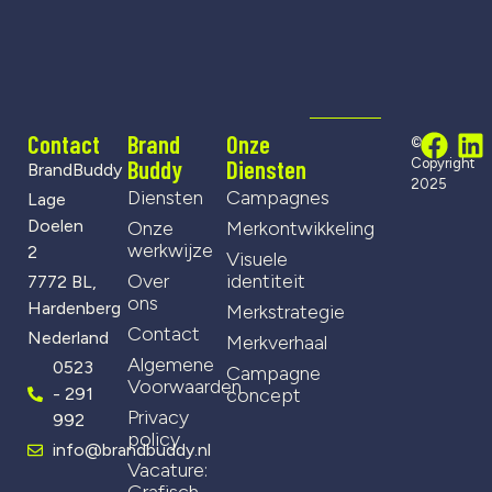
Contact
Brand
Onze
©
Buddy
Diensten
Copyright
BrandBuddy
2025
Diensten
Campagnes
Lage
Doelen
Onze
Merkontwikkeling
werkwijze
2
Visuele
Over
identiteit
7772 BL,
ons
Hardenberg
Merkstrategie
Contact
Nederland
Merkverhaal
Algemene
0523
Campagne
Voorwaarden
- 291
concept
Privacy
992
policy
info@brandbuddy.nl
Vacature:
Grafisch