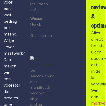
voor
resultaten
revie
een
op!
&
vast
Wessel
bedrag
optima
Horck
per
PK
Alles
maand.
Geschenken
direct
Wil je
bruikba
liever
Geen
maatwerk?
docume
Dan
dat
maken
De
in de
we
samenwerking
la
een
met
verdwij
voorstel
BrandBuddy
Wel
dat
verloopt
een
precies
altijd
merkve
bij je
prettig