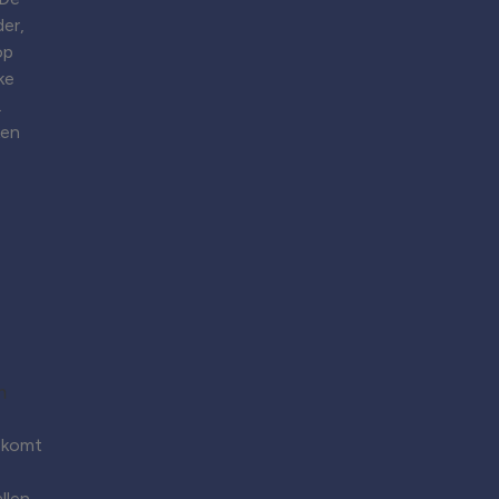
er,
op
ke
.
ken
 komt
llen.