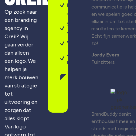
identiteit
communicatie is held
Op zoek naar
& design
en we spelen goed 
een branding
elkaar in om tot ster
Sterke
agency in
resultaten te komen
campagnes
Creil? Wij
Echt fijn samenwer
Webdesign
zo!
gaan verder
dan alleen
Altijd
Jordy Evers
een logo. We
maatwerk
Tuinzitters
helpen je
merk bouwen
Gratis
van strategie
merkscan
aanvragen
tot
uitvoering en
zorgen dat
BrandBuddy denkt
alles klopt.
enthousiast mee en
Van logo
steeds met originele
ontwerp tot
ideeën die echt opva