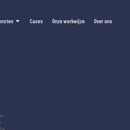
ensten
Cases
Onze werkwijze
Over ons
et
t
 De