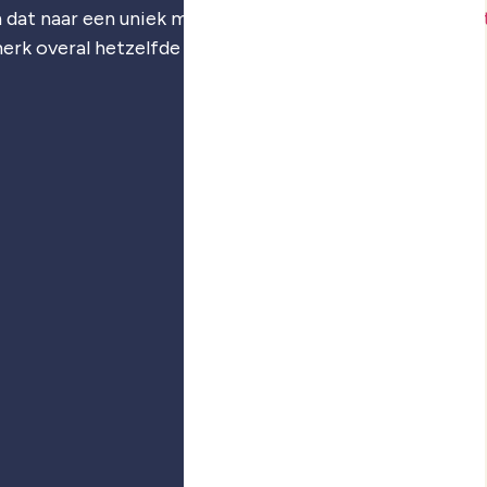
 dat naar een uniek merk: je
merkstrategie
,
visuele iden
merk overal hetzelfde voelt.