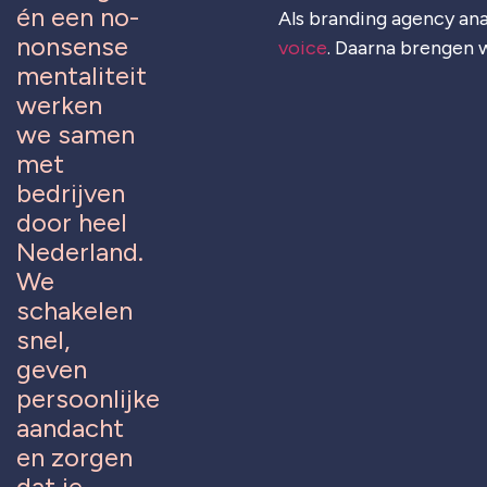
én een no-
Als branding agency ana
nonsense
voice
. Daarna brengen w
mentaliteit
werken
we samen
met
bedrijven
door heel
Nederland.
We
schakelen
snel,
geven
persoonlijke
aandacht
en zorgen
dat je