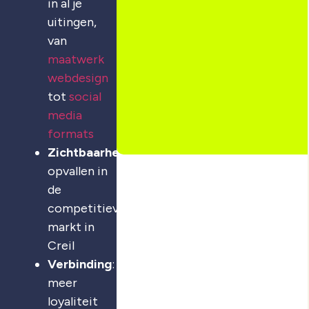
in al je
uitingen,
van
maatwerk
webdesign
tot
social
media
formats
Zichtbaarheid
:
opvallen in
de
competitieve
markt in
Creil
Verbinding
:
meer
loyaliteit