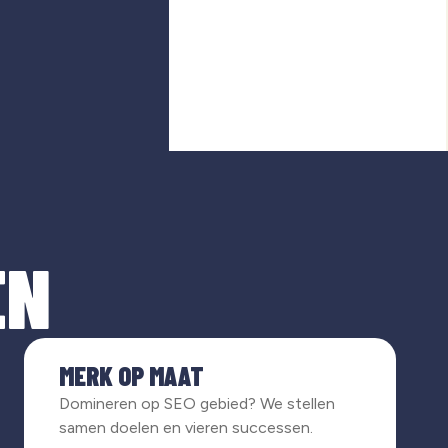
EN
MERK OP MAAT
Domineren op SEO gebied? We stellen
samen doelen en vieren successen.