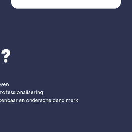
T?
uwen
rofessionalisering
rkenbaar en onderscheidend merk