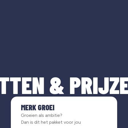
TTEN & PRIJZ
MERK GROEI
Groeien als ambitie?
Dan is dit het pakket voor jou