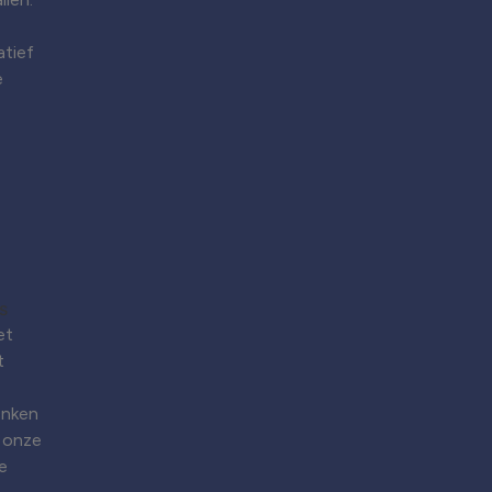
atief
e
et
t
enken
 onze
e