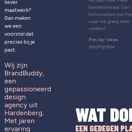
vertalen naar sterk
liever
beeldmateriaal. Een
maatwerk?
betrouwbare partne
Dan maken
waar we graag mee
we een
werken!
voorstel dat
Pim ter Veen
precies bij je
WasMijnWas
past.
Wij zijn
BrandBuddy,
een
gepassioneerd
design
agency uit
WAT DO
Hardenberg.
Met jaren
EEN GEDEGEN PL
ervaring