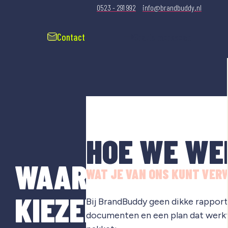
0523 - 291 992
info@brandbuddy.nl
Contact
Gratis merkscan
HOE WE WE
WAAROM
WAT JE VAN ONS KUNT VER
KIEZEN
Bij BrandBuddy geen dikke rapporte
documenten en een plan dat werkt