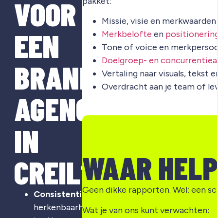
VOOR
pakket:
Missie, visie en merkwaarden
EEN
Merkbelofte
en
positionerin
Tone of voice en merkpersoo
Doelgroep- en concurrentiea
BRANDING
Vertaling naar visuals, tekst 
Overdracht aan je team of le
AGENCY
IN
WAAR HELP
CREIL?
Geen dikke rapporten. Wel: een sch
Consistentie
:
herkenbaarheid
Wat je van ons kunt verwachten: