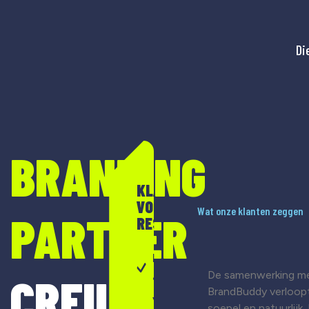
Di
BRANDING
KLAAR
VOOR
Wat onze klanten zeggen
PARTNER
RESULTAAT?
Merkontwikkeling
De samenwerking m
CREIL
& strategie
BrandBuddy verloop
Visuele
soepel en natuurlijk.