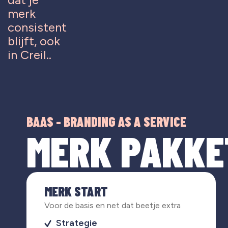
merk
consistent
blijft, ook
in Creil..
BAAS - BRANDING AS A SERVICE
MERK PAKKE
MERK START
Voor de basis en net dat beetje extra
Strategie