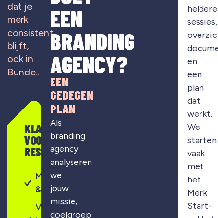
dat je
heldere
EEN
merk
sessies,
consistent
BRANDING
overzic
blijft,
docume
AGENCY?
ook in
en
Bunde..
een
EEN
plan
GEDEGEN
dat
PLAN
werkt.
Als
KLAAR
We
branding
VOOR
starten
agency
RESULTAAT?
vaak
analyseren
met
we
Merkontwikkeling
het
jouw
& strategie
Merk
missie,
Start-
Visuele
doelgroep