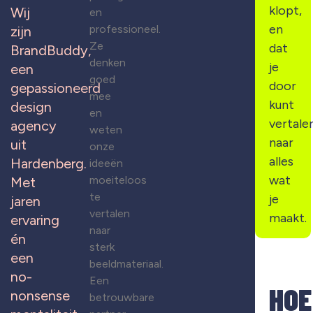
klopt,
Wij
en
en
professioneel.
zijn
Ze
dat
BrandBuddy,
denken
je
een
goed
door
gepassioneerd
mee
kunt
design
en
vertale
agency
weten
naar
uit
onze
alles
Hardenberg.
ideeën
wat
moeiteloos
Met
te
je
jaren
vertalen
maakt.
ervaring
naar
én
sterk
een
beeldmateriaal.
no-
Een
HOE
nonsense
betrouwbare