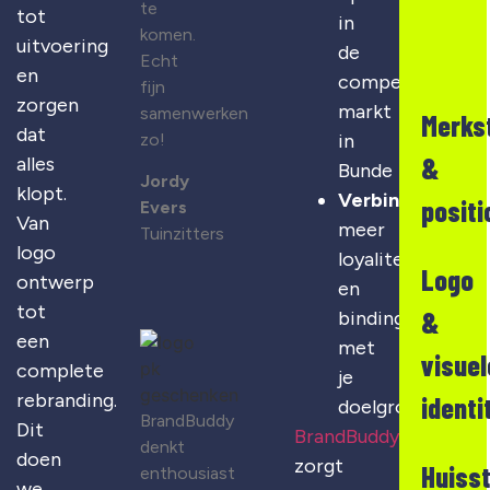
te
tot
in
komen.
uitvoering
de
Echt
en
competitieve
fijn
zorgen
markt
samenwerken
Merks
dat
zo!
in
&
alles
Bunde
Jordy
klopt.
Verbinding
:
positi
Evers
Van
meer
Tuinzitters
logo
loyaliteit
Logo
ontwerp
en
tot
&
binding
een
met
visuel
complete
je
rebranding.
identi
doelgroep
BrandBuddy
Dit
BrandBuddy
denkt
doen
zorgt
Huisst
enthousiast
we