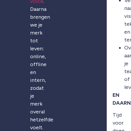
Ve
voice
.
na
Daarna
vis
brengen
te
we je
en
merk
te
tot
Ov
leven:
aa
online,
je
offline
te
en
of
intern,
le
zodat
EN
je
DAARN
merk
overal
Tijd
hetzelfde
voor
voelt.
doen.