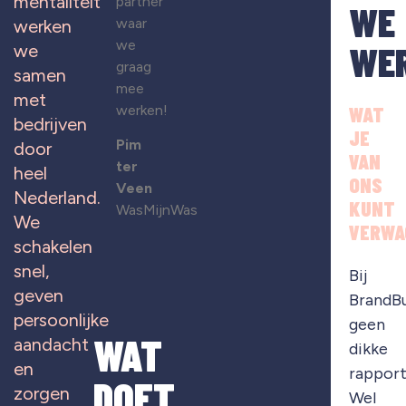
mentaliteit
partner
WE
waar
werken
we
WE
we
graag
samen
mee
met
werken!
WAT
bedrijven
JE
Pim
door
VAN
ter
heel
ONS
Veen
Nederland.
KUNT
WasMijnWas
We
VERWA
schakelen
snel,
Bij
geven
BrandB
persoonlijke
geen
WAT
aandacht
dikke
en
rapport
DOET
zorgen
Wel