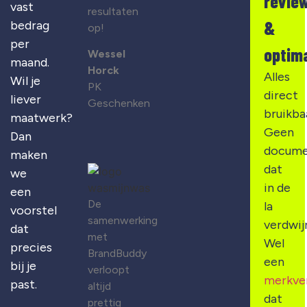
revie
vast
resultaten
&
bedrag
op!
per
optima
Wessel
maand.
Horck
Alles
Wil je
PK
direct
liever
Geschenken
bruikba
maatwerk?
Geen
Dan
docume
maken
dat
we
in de
een
De
la
voorstel
samenwerking
verdwij
dat
met
Wel
precies
BrandBuddy
een
bij je
verloopt
merkve
past.
altijd
dat
prettig