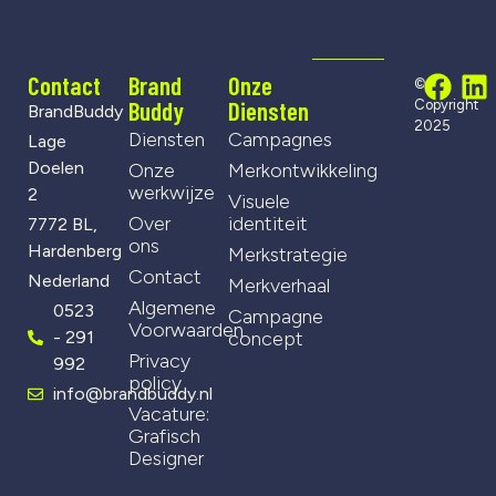
Contact
Brand
Onze
©
Buddy
Diensten
Copyright
BrandBuddy
2025
Diensten
Campagnes
Lage
Doelen
Onze
Merkontwikkeling
werkwijze
2
Visuele
Over
identiteit
7772 BL,
ons
Hardenberg
Merkstrategie
Contact
Nederland
Merkverhaal
Algemene
0523
Campagne
Voorwaarden
- 291
concept
Privacy
992
policy
info@brandbuddy.nl
Vacature:
Grafisch
Designer