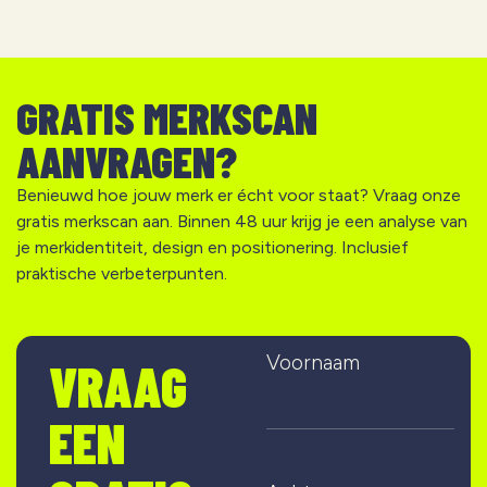
GRATIS MERKSCAN
AANVRAGEN?
Benieuwd hoe jouw merk er écht voor staat? Vraag onze
gratis merkscan aan. Binnen 48 uur krijg je een analyse van
je merkidentiteit, design en positionering. Inclusief
praktische verbeterpunten.
Voornaam
VRAAG
EEN