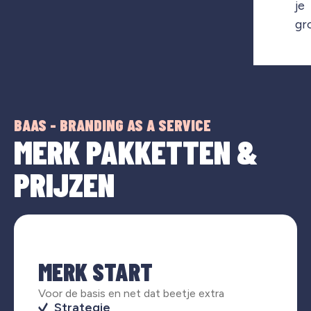
je
gr
BAAS - BRANDING AS A SERVICE
MERK PAKKETTEN &
PRIJZEN
MERK START
Voor de basis en net dat beetje extra
Strategie