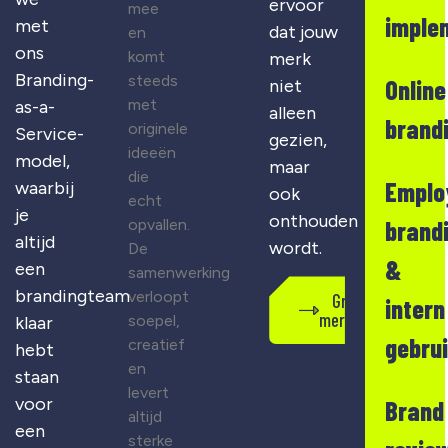
ervoor
mee
imple
met
dat jouw
en
ons
komt
merk
Branding-
steeds
Online
niet
met
as-a-
alleen
brand
originele
Service-
gezien,
ideeën
model,
maar
die
Emplo
waarbij
ook
echt
je
onthouden
opvallen.
brand
altijd
wordt.
De
&
een
samenwerking
brandingteam
verloopt
Gratis
intern
merkscan
soepel,
klaar
gebru
creatief
hebt
en
staan
levert
voor
Brand
altijd
een
sterke