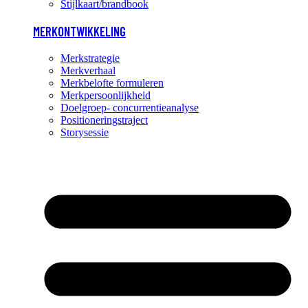
Stijlkaart/brandbook
MERKONTWIKKELING
Merkstrategie
Merkverhaal
Merkbelofte formuleren
Merkpersoonlijkheid
Doelgroep- concurrentieanalyse
Positioneringstraject
Storysessie