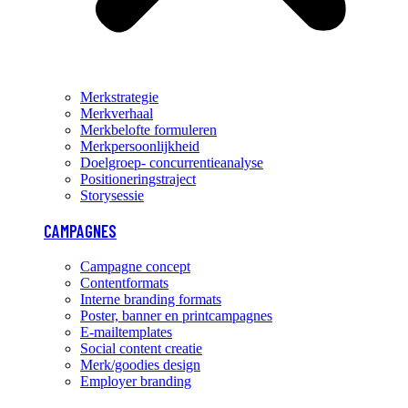
Merkstrategie
Merkverhaal
Merkbelofte formuleren
Merkpersoonlijkheid
Doelgroep- concurrentieanalyse
Positioneringstraject
Storysessie
CAMPAGNES
Campagne concept
Contentformats
Interne branding formats
Poster, banner en printcampagnes
E-mailtemplates
Social content creatie
Merk/goodies design
Employer branding