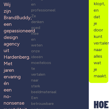
klopt,
Wij
en
en
professioneel.
zijn
Ze
dat
BrandBuddy,
denken
je
een
goed
door
gepassioneerd
mee
kunt
design
en
vertale
agency
weten
naar
uit
onze
alles
Hardenberg.
ideeën
wat
moeiteloos
Met
te
je
jaren
vertalen
maakt.
ervaring
naar
én
sterk
een
beeldmateriaal.
no-
Een
HOE
nonsense
betrouwbare