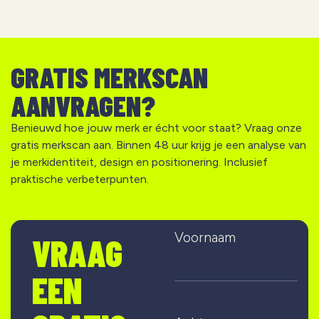
GRATIS MERKSCAN
AANVRAGEN?
Benieuwd hoe jouw merk er écht voor staat? Vraag onze
gratis merkscan aan. Binnen 48 uur krijg je een analyse van
je merkidentiteit, design en positionering. Inclusief
praktische verbeterpunten.
Voornaam
VRAAG
EEN