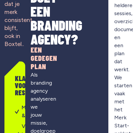
dat je
heldere
EEN
merk
sessies,
consistent
BRANDING
overzic
blijft,
docume
AGENCY?
ook in
en
Boxtel..
een
EEN
plan
GEDEGEN
dat
PLAN
werkt.
Als
KLAAR
We
branding
VOOR
starten
agency
RESULTAAT?
vaak
analyseren
met
we
Merkontwikkeling
het
jouw
& strategie
Merk
missie,
Start-
Visuele
doelgroep