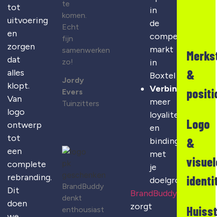
te
tot
in
komen.
uitvoering
de
Echt
en
competitieve
fijn
zorgen
markt
samenwerken
Merks
dat
zo!
in
&
alles
Boxtel
Jordy
klopt.
Verbinding
:
positi
Evers
Van
meer
Tuinzitters
logo
loyaliteit
Logo
ontwerp
en
tot
&
binding
een
met
visuel
complete
je
rebranding.
identi
doelgroep
BrandBuddy
Dit
BrandBuddy
denkt
doen
zorgt
Huisst
enthousiast
we