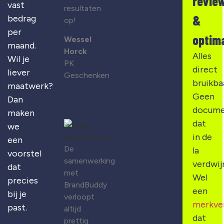
revie
vast
resultaten
&
bedrag
op!
per
optima
Wessel
maand.
Horck
Alles
Wil je
PK
direct
liever
Geschenken
bruikba
maatwerk?
Geen
Dan
docume
maken
dat
we
in de
een
De
la
voorstel
samenwerking
verdwij
dat
met
Wel
precies
BrandBuddy
een
bij je
verloopt
merkve
past.
altijd
dat
prettig