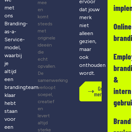
ervoor
mee
imple
met
dat jouw
en
ons
komt
merk
Branding-
steeds
Online
niet
met
as-a-
alleen
brand
originele
Service-
gezien,
ideeën
model,
maar
die
Emplo
waarbij
ook
echt
je
onthouden
opvallen.
brand
altijd
wordt.
De
&
een
samenwerking
brandingteam
verloopt
Gratis
intern
merkscan
soepel,
klaar
gebru
creatief
hebt
en
staan
levert
voor
Brand
altijd
een
sterke