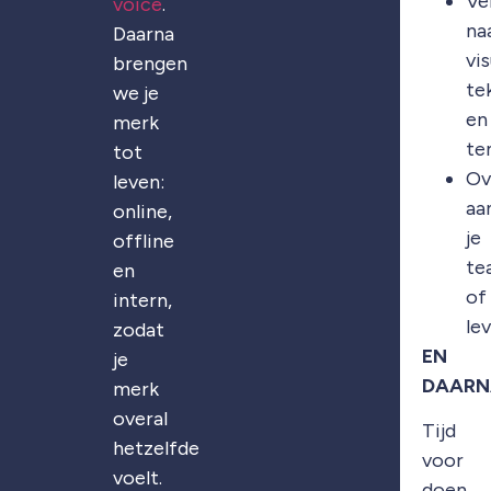
Ve
voice
.
na
Daarna
vis
brengen
te
we je
en
merk
te
tot
Ov
leven:
aa
online,
je
offline
te
en
of
intern,
le
zodat
EN
je
DAARN
merk
overal
Tijd
hetzelfde
voor
voelt.
doen.