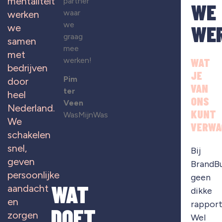
mentaliteit
partner
WE
waar
werken
we
WE
we
graag
samen
mee
met
werken!
WAT
bedrijven
JE
Pim
door
VAN
ter
heel
ONS
Veen
Nederland.
KUNT
WasMijnWas
We
VERWA
schakelen
snel,
Bij
geven
BrandB
persoonlijke
geen
WAT
aandacht
dikke
en
rapport
DOET
zorgen
Wel