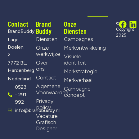
Contact
Brand
Onze
©
Buddy
Diensten
Copyright
BrandBuddy
2025
Diensten
Campagnes
Lage
Doelen
Onze
Merkontwikkeling
werkwijze
2
Visuele
Over
identiteit
7772 BL,
ons
Hardenberg
Merkstrategie
Contact
Nederland
Merkverhaal
Algemene
0523
Campagne
Voorwaarden
- 291
concept
Privacy
992
policy
info@brandbuddy.nl
Vacature:
Grafisch
Designer