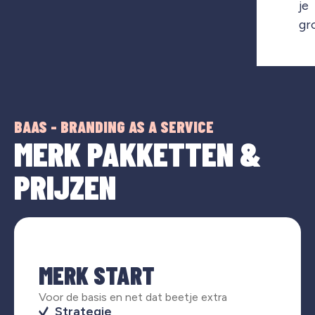
je
gr
BAAS - BRANDING AS A SERVICE
MERK PAKKETTEN &
PRIJZEN
MERK START
Voor de basis en net dat beetje extra
Strategie