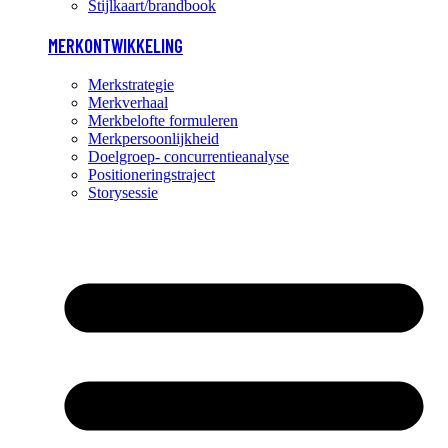
Stijlkaart/brandbook
MERKONTWIKKELING
Merkstrategie
Merkverhaal
Merkbelofte formuleren
Merkpersoonlijkheid
Doelgroep- concurrentieanalyse
Positioneringstraject
Storysessie