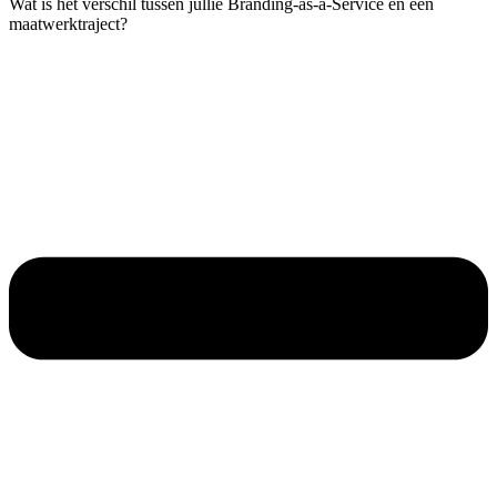
Wat is het verschil tussen jullie Branding-as-a-Service en een
maatwerktraject?