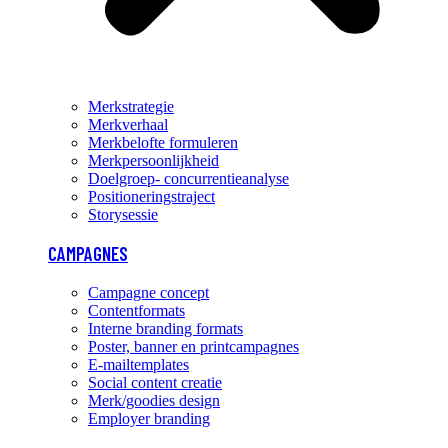
Merkstrategie
Merkverhaal
Merkbelofte formuleren
Merkpersoonlijkheid
Doelgroep- concurrentieanalyse
Positioneringstraject
Storysessie
CAMPAGNES
Campagne concept
Contentformats
Interne branding formats
Poster, banner en printcampagnes
E-mailtemplates
Social content creatie
Merk/goodies design
Employer branding