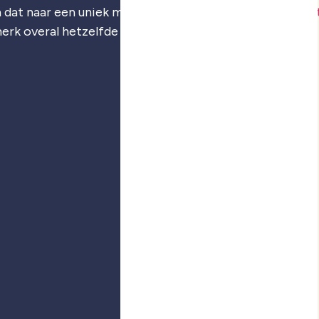
 dat naar een uniek merk: je
merkstrategie
,
visuele iden
merk overal hetzelfde voelt.