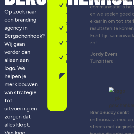
identiteit
communicatie is held
Op zoek naar
& design
en we spelen goed 
een branding
elkaar in om tot ster
Sterke
agency in
resultaten te komen
campagnes
Bergschenhoek?
Echt fijn samenwer
Webdesign
zo!
Wij gaan
verder dan
Altijd
Jordy Evers
alleen een
maatwerk
Tuinzitters
logo. We
helpen je
Gratis
merk bouwen
merkscan
aanvragen
van strategie
tot
uitvoering en
BrandBuddy denkt
zorgen dat
enthousiast mee en
alles klopt.
steeds met originele
Van logo
ideeën die echt opva