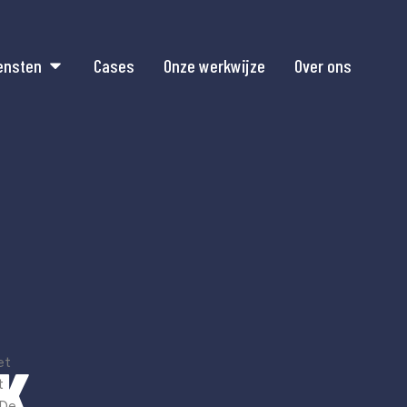
ensten
Cases
Onze werkwijze
Over ons
et
K
t
 De