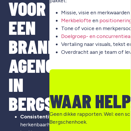
VOOR
pakket:
Missie, visie en merkwaarden
EEN
Merkbelofte
en
positionerin
Tone of voice en merkpersoo
Doelgroep- en concurrentiea
BRANDING
Vertaling naar visuals, tekst 
Overdracht aan je team of le
AGENCY
IN
WAAR HELP
BERGSCHENHOEK
Geen dikke rapporten. Wel: een sc
Consistentie
:
Bergschenhoek.
herkenbaarheid