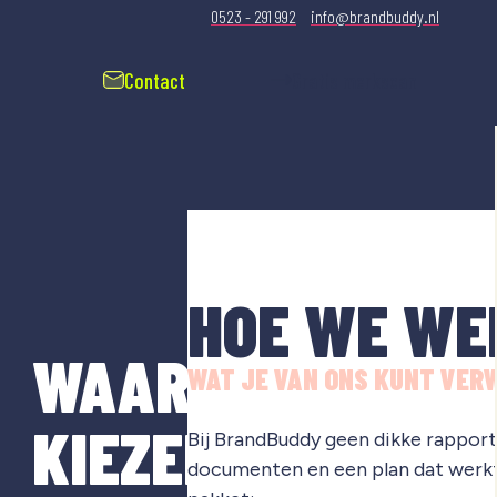
0523 - 291 992
info@brandbuddy.nl
Contact
Gratis merkscan
HOE WE WE
WAAROM
WAT JE VAN ONS KUNT VER
KIEZEN
Bij BrandBuddy geen dikke rapporte
documenten en een plan dat werkt