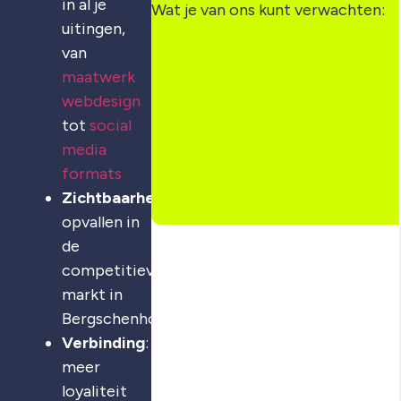
in al je
Wat je van ons kunt verwachten:
uitingen,
van
maatwerk
webdesign
tot
social
media
formats
Zichtbaarheid
:
opvallen in
de
competitieve
markt in
Bergschenhoek
Verbinding
:
meer
loyaliteit