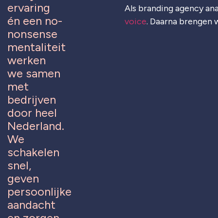
ervaring
Als branding agency ana
én een no-
voice
. Daarna brengen w
nonsense
mentaliteit
werken
we samen
met
bedrijven
door heel
Nederland.
We
schakelen
snel,
geven
persoonlijke
aandacht
en zorgen