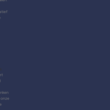
atief
e
et
t
enken
 onze
e