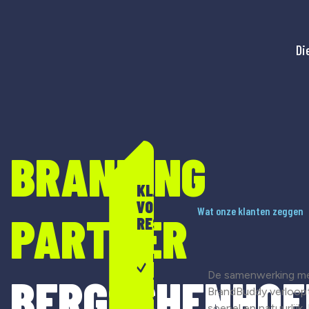
Di
BRANDING
KLAAR
VOOR
Wat onze klanten zeggen
PARTNER
RESULTAAT?
Merkontwikkeling
De samenwerking m
BERGSCHENHOE
& strategie
BrandBuddy verloop
Visuele
soepel en natuurlijk.