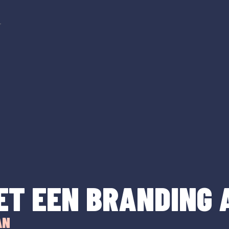
r
ET EEN BRANDING 
AN