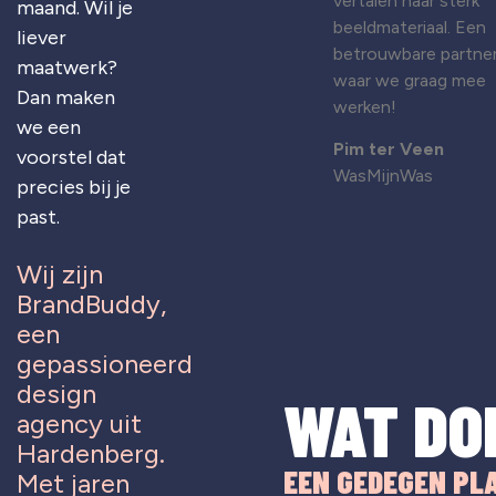
vertalen naar sterk
maand. Wil je
beeldmateriaal. Een
liever
betrouwbare partne
maatwerk?
waar we graag mee
Dan maken
werken!
we een
Pim ter Veen
voorstel dat
WasMijnWas
precies bij je
past.
Wij zijn
BrandBuddy,
een
gepassioneerd
design
WAT DO
agency uit
Hardenberg.
EEN GEDEGEN PL
Met jaren