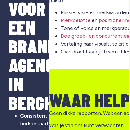
VOOR
pakket:
Missie, visie en merkwaarden
EEN
Merkbelofte
en
positionerin
Tone of voice en merkpersoo
Doelgroep- en concurrentiea
BRANDING
Vertaling naar visuals, tekst 
Overdracht aan je team of le
AGENCY
IN
WAAR HELP
BERGHEM?
Geen dikke rapporten. Wel: een sc
Consistentie
:
herkenbaarheid
Wat je van ons kunt verwachten: