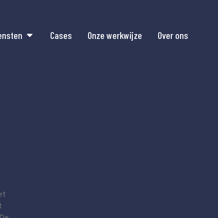
ensten
Cases
Onze werkwijze
Over ons
et
t
 De