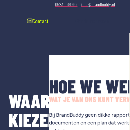
0523 - 291 992
info@brandbuddy.nl
Contact
Gratis merkscan
HOE WE WE
WAAROM
WAT JE VAN ONS KUNT VER
KIEZEN
Bij BrandBuddy geen dikke rapporte
documenten en een plan dat werkt