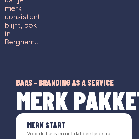
merk
consistent
blijft, ook
in
Berghem..
BAAS - BRANDING AS A SERVICE
MERK PAKKE
MERK START
Voor de basis en net dat beetje extra