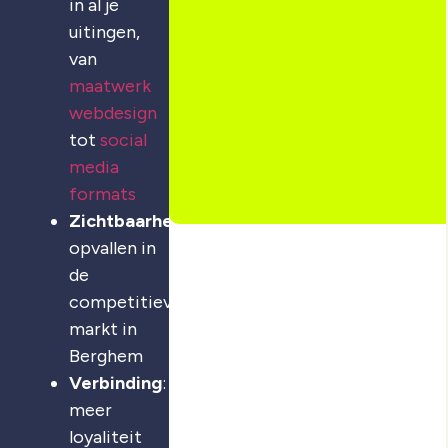
in al je
uitingen,
van
maatwerk
webdesign
tot
social
media
formats
Zichtbaarheid
:
opvallen in
de
competitieve
markt in
Berghem
Verbinding
:
meer
loyaliteit