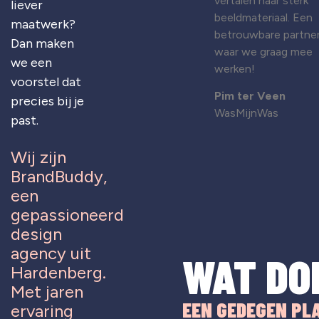
vertalen naar sterk
liever
beeldmateriaal. Een
maatwerk?
betrouwbare partne
Dan maken
waar we graag mee
we een
werken!
voorstel dat
Pim ter Veen
precies bij je
WasMijnWas
past.
Wij zijn
BrandBuddy,
een
gepassioneerd
design
agency uit
WAT DO
Hardenberg.
Met jaren
EEN GEDEGEN PL
ervaring