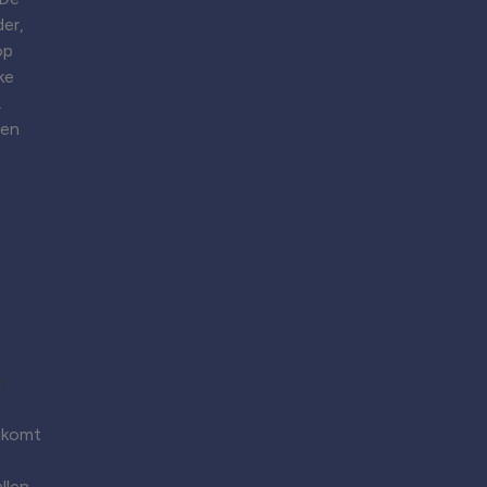
er,
op
ke
.
ken
 komt
llen.