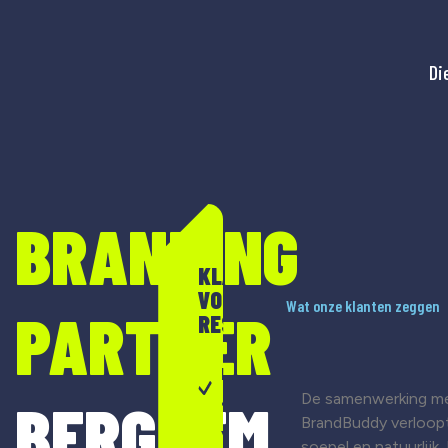
Di
BRANDING
KLAAR
VOOR
Wat onze klanten zeggen
PARTNER
RESULTAAT?
Merkontwikkeling
De samenwerking m
BERGHEM
& strategie
BrandBuddy verloop
Visuele
soepel en natuurlijk.