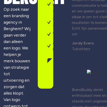
identiteit
communicatie is held
Op zoek naar
& design
en we spelen goed 
een branding
elkaar in om tot ster
Sterke
agency in
resultaten te komen
campagnes
Berghem? Wij
Echt fijn samenwer
Webdesign
zo!
gaan verder
dan alleen
Altijd
Jordy Evers
een logo. We
maatwerk
Tuinzitters
helpen je
merk bouwen
Gratis
van strategie
merkscan
aanvragen
tot
uitvoering en
zorgen dat
BrandBuddy denkt
alles klopt.
enthousiast mee en
Van logo
steeds met originele
ontwerp tot
ideeën die echt opva