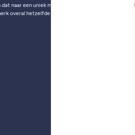
 dat naar een uniek merk: je
merkstrategie
,
visuele iden
merk overal hetzelfde voelt.