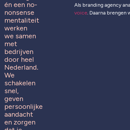
én een no-
Als branding agency ana
nonsense
voice
. Daarna brengen w
mentaliteit
werken
we samen
met
bedrijven
door heel
Nederland.
We
schakelen
snel,
geven
persoonlijke
aandacht
en zorgen
dat je