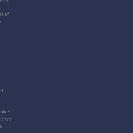
atief
e
et
t
enken
 onze
e