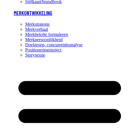
Stijlkaart/brandbook
MERKONTWIKKELING
Merkstrategie
Merkverhaal
Merkbelofte formuleren
Merkpersoonlijkheid
Doelgroep- concurrentieanalyse
Positioneringstraject
Storysessie