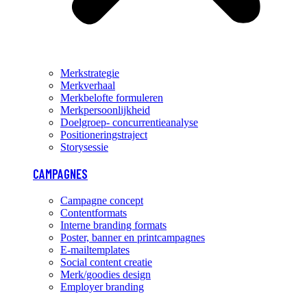
Merkstrategie
Merkverhaal
Merkbelofte formuleren
Merkpersoonlijkheid
Doelgroep- concurrentieanalyse
Positioneringstraject
Storysessie
CAMPAGNES
Campagne concept
Contentformats
Interne branding formats
Poster, banner en printcampagnes
E-mailtemplates
Social content creatie
Merk/goodies design
Employer branding