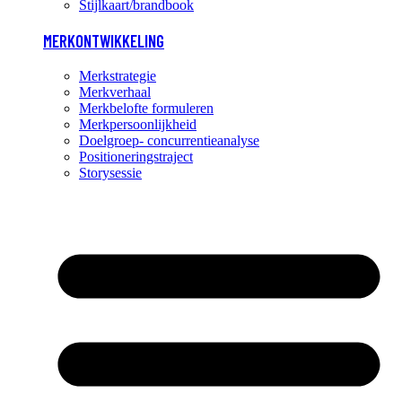
Stijlkaart/brandbook
MERKONTWIKKELING
Merkstrategie
Merkverhaal
Merkbelofte formuleren
Merkpersoonlijkheid
Doelgroep- concurrentieanalyse
Positioneringstraject
Storysessie