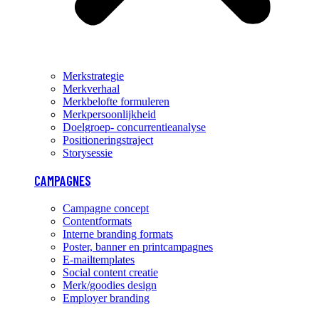
Merkstrategie
Merkverhaal
Merkbelofte formuleren
Merkpersoonlijkheid
Doelgroep- concurrentieanalyse
Positioneringstraject
Storysessie
CAMPAGNES
Campagne concept
Contentformats
Interne branding formats
Poster, banner en printcampagnes
E-mailtemplates
Social content creatie
Merk/goodies design
Employer branding