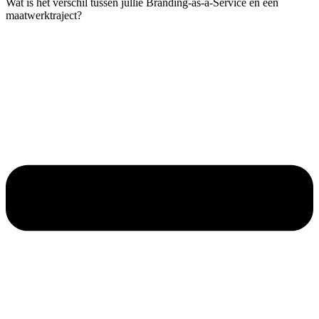
Wat is het verschil tussen jullie Branding-as-a-Service en een
maatwerktraject?