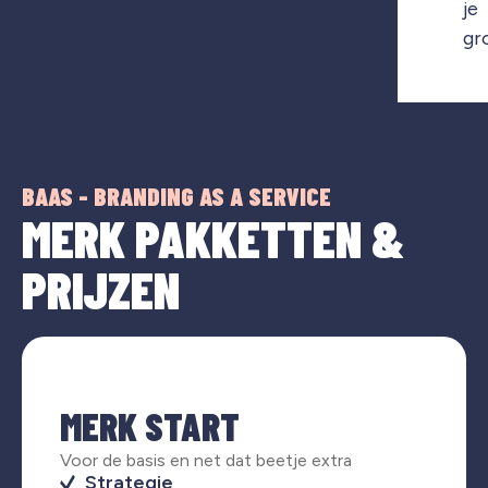
je
gr
BAAS - BRANDING AS A SERVICE
MERK PAKKETTEN &
PRIJZEN
MERK START
Voor de basis en net dat beetje extra
Strategie