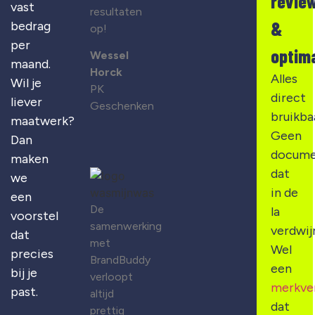
revie
vast
resultaten
&
bedrag
op!
per
optima
Wessel
maand.
Horck
Alles
Wil je
PK
direct
liever
Geschenken
bruikba
maatwerk?
Geen
Dan
docume
maken
dat
we
in de
een
De
la
voorstel
samenwerking
verdwij
dat
met
Wel
precies
BrandBuddy
een
bij je
verloopt
merkve
past.
altijd
dat
prettig