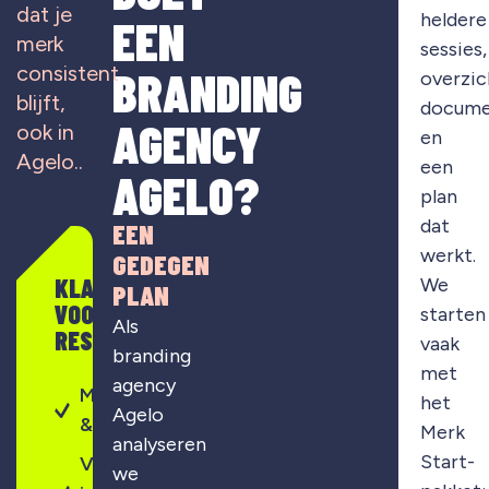
dat je
heldere
EEN
merk
sessies,
consistent
BRANDING
overzic
blijft,
docume
AGENCY
ook in
en
Agelo..
een
AGELO?
plan
dat
EEN
werkt.
GEDEGEN
KLAAR
We
PLAN
VOOR
starten
Als
RESULTAAT?
vaak
branding
met
agency
Merkontwikkeling
het
Agelo
& strategie
Merk
analyseren
Start-
Visuele
we