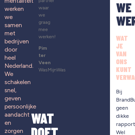
mentaliteit
partner
WE
waar
werken
we
WE
we
graag
samen
mee
met
werken!
WAT
bedrijven
JE
Pim
door
VAN
ter
heel
ONS
Veen
Nederland.
KUNT
WasMijnWas
We
VERWA
schakelen
snel,
Bij
geven
BrandB
persoonlijke
geen
WAT
aandacht
dikke
en
rapport
DOET
zorgen
Wel