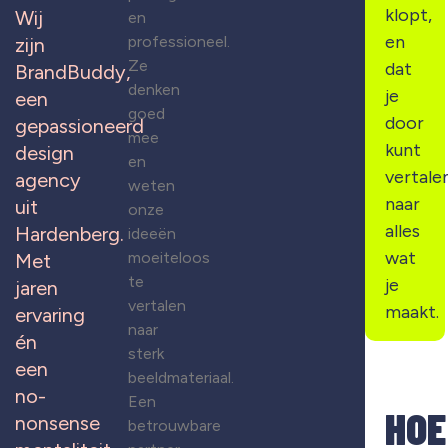
klopt,
Wij
en
en
professioneel.
zijn
Ze
dat
BrandBuddy,
denken
je
een
goed
door
gepassioneerd
mee
kunt
design
en
vertale
agency
weten
naar
uit
onze
alles
Hardenberg.
ideeën
wat
moeiteloos
Met
te
je
jaren
vertalen
maakt.
ervaring
naar
én
sterk
een
beeldmateriaal.
no-
Een
HOE
nonsense
betrouwbare