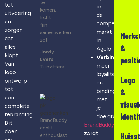
te
tot
in
komen.
uitvoering
de
Echt
en
competitieve
fijn
zorgen
markt
samenwerken
Merks
dat
zo!
in
&
alles
Agelo
Jordy
klopt.
Verbinding
:
positi
Evers
Van
meer
Tuinzitters
logo
loyaliteit
Logo
ontwerp
en
tot
&
binding
een
met
visuel
complete
je
rebranding.
identi
doelgroep
BrandBuddy
Dit
BrandBuddy
denkt
doen
zorgt
Huisst
enthousiast
we