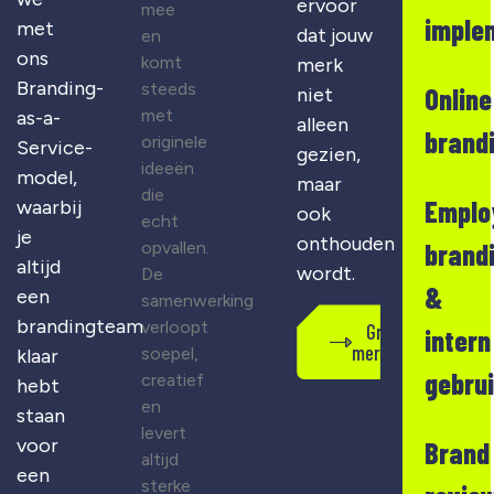
ervoor
mee
imple
met
dat jouw
en
ons
komt
merk
Branding-
steeds
Online
niet
met
as-a-
alleen
brand
originele
Service-
gezien,
ideeën
model,
maar
die
Emplo
waarbij
ook
echt
je
onthouden
opvallen.
brand
altijd
wordt.
De
&
een
samenwerking
brandingteam
verloopt
Gratis
intern
merkscan
soepel,
klaar
gebru
creatief
hebt
en
staan
levert
voor
Brand
altijd
een
sterke