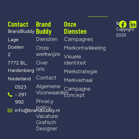
Contact
Brand
Onze
©
Buddy
Diensten
Copyright
BrandBuddy
2025
Diensten
Campagnes
Lage
Doelen
Onze
Merkontwikkeling
werkwijze
2
Visuele
Over
identiteit
7772 BL,
ons
Hardenberg
Merkstrategie
Contact
Nederland
Merkverhaal
Algemene
0523
Campagne
Voorwaarden
- 291
concept
Privacy
992
policy
info@brandbuddy.nl
Vacature:
Grafisch
Designer