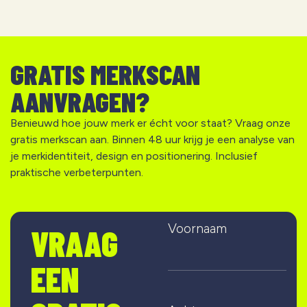
GRATIS MERKSCAN
AANVRAGEN?
Benieuwd hoe jouw merk er écht voor staat? Vraag onze
gratis merkscan aan. Binnen 48 uur krijg je een analyse van
je merkidentiteit, design en positionering. Inclusief
praktische verbeterpunten.
Voornaam
VRAAG
EEN