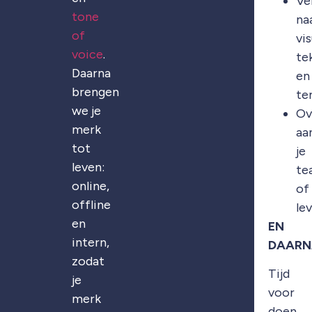
Ve
tone
na
of
vis
voice
.
te
Daarna
en
brengen
te
we je
Ov
merk
aa
tot
je
leven:
te
online,
of
offline
le
en
EN
intern,
DAARN
zodat
Tijd
je
voor
merk
doen.