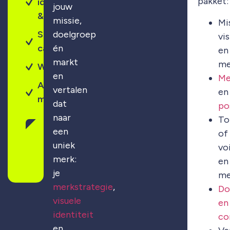
pakket:
identiteit
jouw
& design
missie,
Mi
Sterke
doelgroep
vis
campagnes
én
en
markt
me
Webdesign
en
Me
Altijd
vertalen
en
maatwerk
dat
po
naar
To
Gratis
een
of
merkscan
uniek
vo
aanvragen
merk:
en
je
me
merkstrategie
,
Do
visuele
en
identiteit
co
en