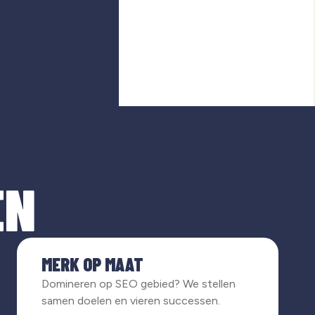
EN
MERK OP MAAT
Domineren op SEO gebied? We stellen
samen doelen en vieren successen.