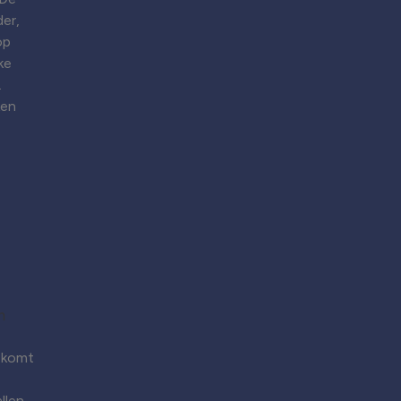
er,
op
ke
.
ken
 komt
llen.