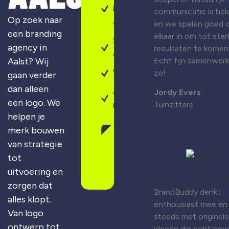
identiteit
communicatie is held
Op zoek naar
& design
en we spelen goed 
een branding
elkaar in om tot ster
Sterke
agency in
resultaten te komen
campagnes
Aalst? Wij
Echt fijn samenwer
Webdesign
zo!
gaan verder
dan alleen
Altijd
Jordy Evers
een logo. We
maatwerk
Tuinzitters
helpen je
merk bouwen
Gratis
van strategie
merkscan
aanvragen
tot
uitvoering en
zorgen dat
BrandBuddy denkt
alles klopt.
enthousiast mee en
Van logo
steeds met originele
ontwerp tot
ideeën die echt opva