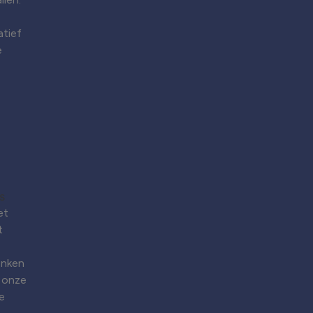
atief
e
et
t
enken
 onze
e