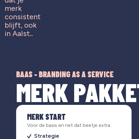
merk
consistent
blijft, ook
in Aalst..
BAAS - BRANDING AS A SERVICE
MERK PAKKE
MERK START
Voor de basis en net dat beetje extra
Strategie