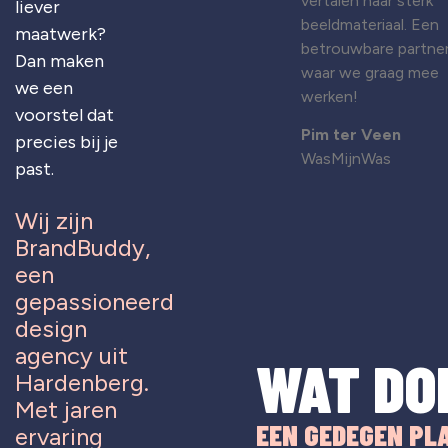
vertalen naar sterk
liever
beeldmateriaal. Een
maatwerk?
betrouwbare partne
Dan maken
waar we graag mee
we een
werken!
voorstel dat
Pim ter Veen
precies bij je
WasMijnWas
past.
Wij zijn
BrandBuddy,
een
gepassioneerd
design
agency uit
WAT DO
Hardenberg.
Met jaren
EEN GEDEGEN PL
ervaring