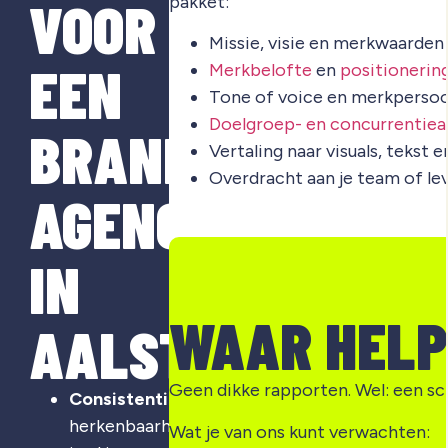
VOOR
pakket:
Missie, visie en merkwaarden
EEN
Merkbelofte
en
positionerin
Tone of voice en merkpersoo
Doelgroep- en concurrentiea
BRANDING
Vertaling naar visuals, tekst 
Overdracht aan je team of le
AGENCY
IN
WAAR HELP
AALST?
Geen dikke rapporten. Wel: een sch
Consistentie
:
herkenbaarheid
Wat je van ons kunt verwachten: