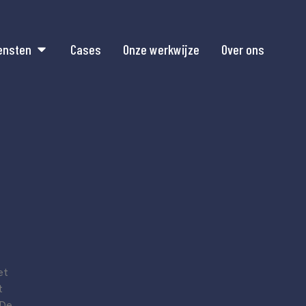
ensten
Cases
Onze werkwijze
Over ons
et
t
 De