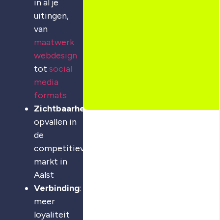
in al je
uitingen,
van
maatwerk
webdesign
tot
social
media
formats
Zichtbaarheid
:
opvallen in
de
competitieve
markt in
Aalst
Verbinding
:
meer
loyaliteit