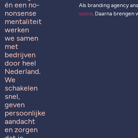
én een no-
Als branding agency ana
nonsense
voice
. Daarna brengen w
mentaliteit
werken
we samen
met
bedrijven
door heel
Nederland.
We
schakelen
snel,
geven
persoonlijke
aandacht
en zorgen
dat je