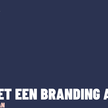
r
ET EEN BRANDING 
AN