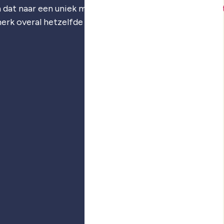
 dat naar een uniek merk: je
merkstrategie
,
visuele iden
merk overal hetzelfde voelt.