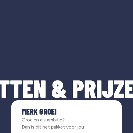
TTEN & PRIJZ
MERK GROEI
Groeien als ambitie?
Dan is dit het pakket voor jou