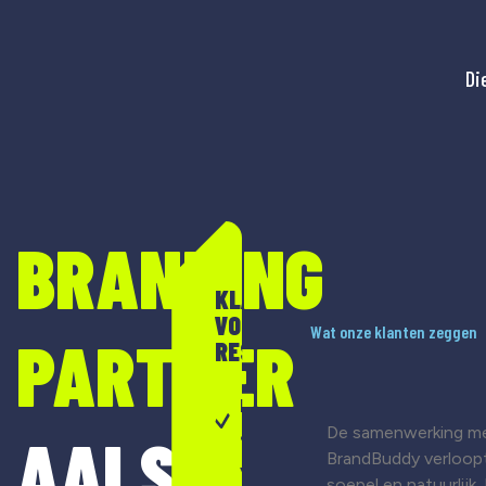
Di
BRANDING
KLAAR
VOOR
Wat onze klanten zeggen
PARTNER
RESULTAAT?
Merkontwikkeling
De samenwerking m
AALST
& strategie
BrandBuddy verloop
Visuele
soepel en natuurlijk.