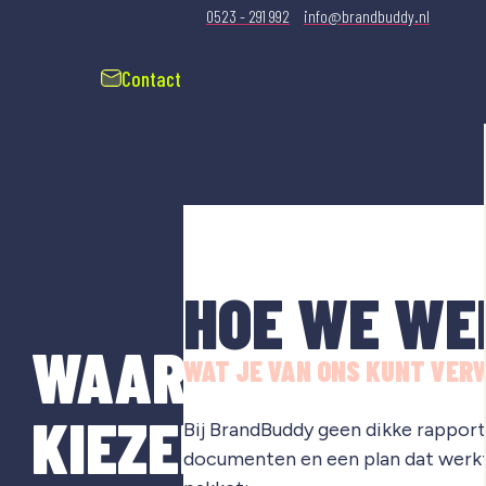
0523 - 291 992
info@brandbuddy.nl
Contact
Gratis merkscan
HOE WE WE
WAAROM
WAT JE VAN ONS KUNT VER
KIEZEN
Bij BrandBuddy geen dikke rapporte
documenten en een plan dat werkt