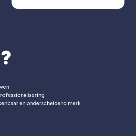
T?
uwen
rofessionalisering
rkenbaar en onderscheidend merk