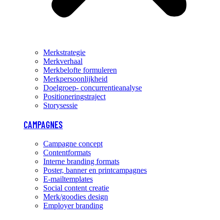
Merkstrategie
Merkverhaal
Merkbelofte formuleren
Merkpersoonlijkheid
Doelgroep- concurrentieanalyse
Positioneringstraject
Storysessie
CAMPAGNES
Campagne concept
Contentformats
Interne branding formats
Poster, banner en printcampagnes
E-mailtemplates
Social content creatie
Merk/goodies design
Employer branding