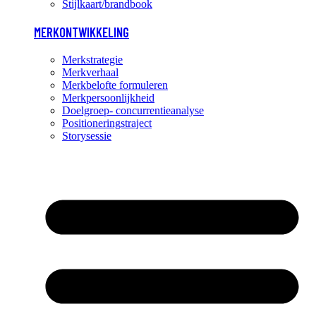
Stijlkaart/brandbook
MERKONTWIKKELING
Merkstrategie
Merkverhaal
Merkbelofte formuleren
Merkpersoonlijkheid
Doelgroep- concurrentieanalyse
Positioneringstraject
Storysessie