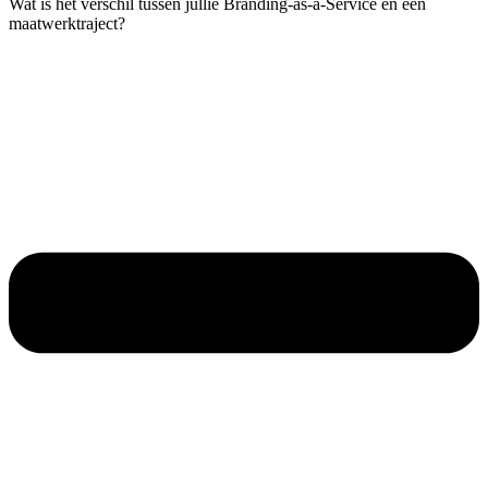
Wat is het verschil tussen jullie Branding-as-a-Service en een
maatwerktraject?