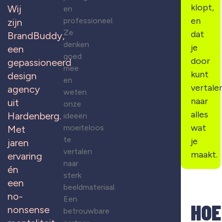
klopt,
Wij
en
en
professioneel.
zijn
Ze
dat
BrandBuddy,
denken
je
een
goed
door
gepassioneerd
mee
kunt
design
en
vertale
agency
weten
naar
uit
onze
alles
Hardenberg.
ideeën
wat
moeiteloos
Met
te
je
jaren
vertalen
maakt.
ervaring
naar
én
sterk
een
beeldmateriaal.
no-
Een
HOE
nonsense
betrouwbare