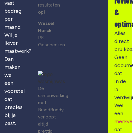
revie
vast
resultaten
&
bedrag
op!
per
optima
Wessel
maand.
Horck
Alles
Wil je
PK
direct
liever
Geschenken
bruikba
maatwerk?
Geen
Dan
docume
maken
dat
we
in de
een
De
la
voorstel
samenwerking
verdwij
dat
met
Wel
precies
BrandBuddy
een
bij je
verloopt
merkve
past.
altijd
dat
prettig