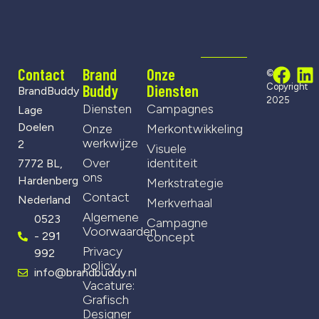
Contact
Brand
Onze
©
Buddy
Diensten
Copyright
BrandBuddy
2025
Diensten
Campagnes
Lage
Doelen
Onze
Merkontwikkeling
werkwijze
2
Visuele
Over
identiteit
7772 BL,
ons
Hardenberg
Merkstrategie
Contact
Nederland
Merkverhaal
Algemene
0523
Campagne
Voorwaarden
- 291
concept
Privacy
992
policy
info@brandbuddy.nl
Vacature:
Grafisch
Designer