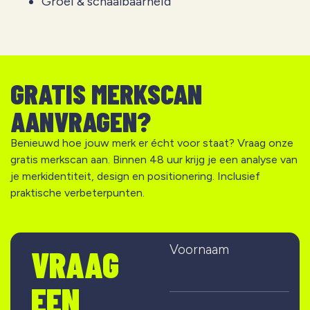
Groei & schaalbaarheid
GRATIS MERKSCAN
AANVRAGEN?
Benieuwd hoe jouw merk er écht voor staat? Vraag onze
gratis merkscan aan. Binnen 48 uur krijg je een analyse van
je merkidentiteit, design en positionering. Inclusief
praktische verbeterpunten.
Voornaam
VRAAG
EEN