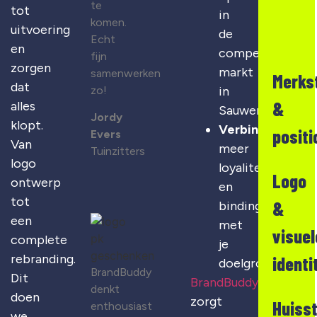
te
tot
in
komen.
uitvoering
de
Echt
en
competitieve
fijn
zorgen
markt
samenwerken
Merks
dat
zo!
in
&
alles
Sauwerd
Jordy
klopt.
Verbinding
:
positi
Evers
Van
meer
Tuinzitters
logo
loyaliteit
Logo
ontwerp
en
tot
&
binding
een
met
visuel
complete
je
rebranding.
identi
doelgroep
BrandBuddy
Dit
BrandBuddy
denkt
doen
zorgt
Huisst
enthousiast
we