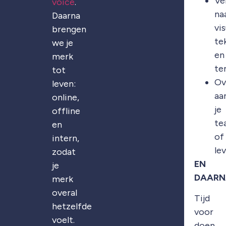
Ve
voice
.
na
Daarna
vis
brengen
te
we je
en
merk
te
tot
Ov
leven:
aa
online,
je
offline
te
en
of
intern,
le
zodat
EN
je
DAARN
merk
overal
Tijd
hetzelfde
voor
voelt.
doen.