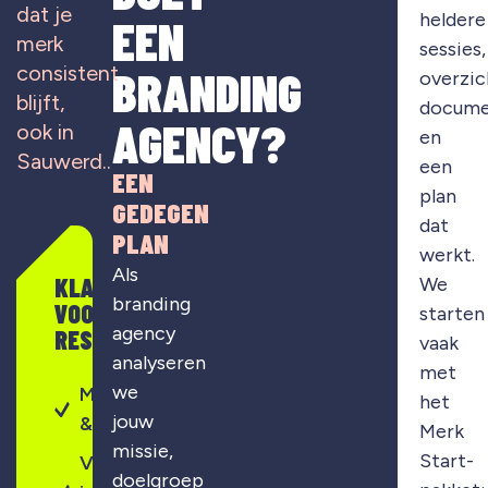
dat je
heldere
EEN
merk
sessies,
consistent
BRANDING
overzic
blijft,
docume
AGENCY?
ook in
en
Sauwerd..
een
EEN
plan
GEDEGEN
dat
PLAN
werkt.
Als
KLAAR
We
branding
VOOR
starten
agency
RESULTAAT?
vaak
analyseren
met
we
Merkontwikkeling
het
jouw
& strategie
Merk
missie,
Start-
Visuele
doelgroep