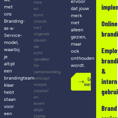
ervoor
mee
imple
met
dat jouw
en
ons
komt
merk
Branding-
steeds
Online
niet
met
as-a-
alleen
brand
originele
Service-
gezien,
ideeën
model,
maar
die
Emplo
waarbij
ook
echt
je
onthouden
opvallen.
brand
altijd
wordt.
De
&
een
samenwerking
brandingteam
verloopt
Gratis
intern
merkscan
soepel,
klaar
gebru
creatief
hebt
en
staan
levert
voor
Brand
altijd
een
sterke