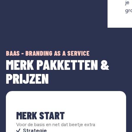
je
gr
BAAS - BRANDING AS A SERVICE
MERK PAKKETTEN &
PRIJZEN
MERK START
Voor de basis en net dat beetje extra
Strategie