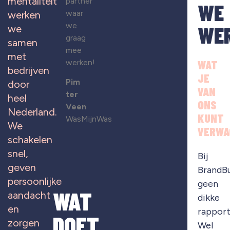
mentaliteit
partner
WE
waar
werken
we
WE
we
graag
samen
mee
met
werken!
WAT
bedrijven
JE
Pim
door
VAN
ter
heel
ONS
Veen
Nederland.
KUNT
WasMijnWas
We
VERWA
schakelen
snel,
Bij
geven
BrandB
persoonlijke
geen
WAT
aandacht
dikke
en
rapport
DOET
zorgen
Wel