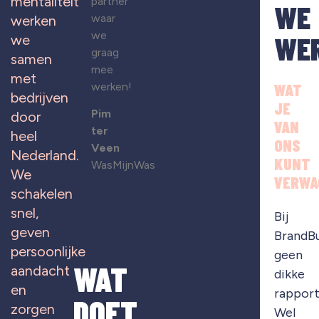
mentaliteit
partner
WE
waar
werken
we
WE
we
graag
samen
mee
met
werken!
WAT
bedrijven
JE
Pim
door
VAN
ter
heel
ONS
Veen
Nederland.
KUNT
WasMijnWas
We
VERWA
schakelen
snel,
Bij
geven
BrandB
persoonlijke
geen
WAT
aandacht
dikke
en
rapport
DOET
zorgen
Wel