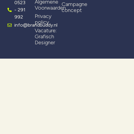
Algemene
0523
Campagne
Voorwaarden
- 291
concept
Privacy
992
policy
info@brandbuddy.nl
Vacature:
Grafisch
Designer