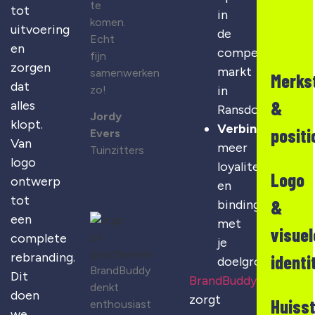
te
tot
in
komen.
uitvoering
de
Echt
en
competitieve
fijn
zorgen
markt
samenwerken
Merks
dat
zo!
in
&
alles
Ransdorp
Jordy
klopt.
Verbinding
:
positi
Evers
Van
meer
Tuinzitters
logo
loyaliteit
Logo
ontwerp
en
tot
&
binding
een
met
visuel
complete
je
rebranding.
identi
doelgroep
BrandBuddy
Dit
BrandBuddy
denkt
doen
zorgt
Huisst
enthousiast
we