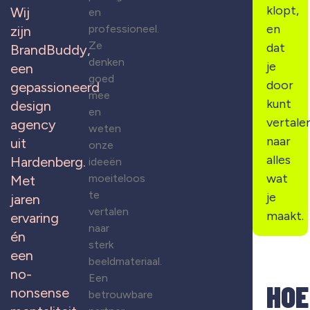
klopt,
Wij
en
en
professioneel.
zijn
Ze
dat
BrandBuddy,
denken
je
een
goed
door
gepassioneerd
mee
kunt
design
en
vertale
agency
weten
naar
uit
onze
alles
Hardenberg.
ideeën
wat
moeiteloos
Met
te
je
jaren
vertalen
maakt.
ervaring
naar
én
sterk
een
beeldmateriaal.
no-
Een
HOE
nonsense
betrouwbare