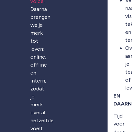
Ve
voice
.
na
Daarna
vis
brengen
te
we je
en
merk
te
tot
Ov
leven:
aa
online,
je
offline
te
en
of
intern,
le
zodat
EN
je
DAARN
merk
overal
Tijd
hetzelfde
voor
voelt.
doen.