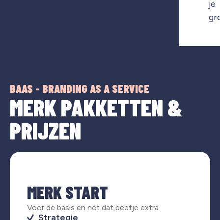
je
gr
BAAS - BRANDING AS A SERVICE
MERK PAKKETTEN &
PRIJZEN
MERK START
Voor de basis en net dat beetje extra
Strategie