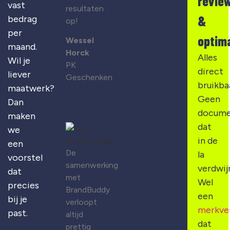
revie
vast
resultaten
&
bedrag
op!
per
optima
Wessel
maand.
Horck
Alles
Wil je
PK
direct
liever
Geschenken
bruikba
maatwerk?
Geen
Dan
docume
maken
dat
we
in de
een
De
la
voorstel
samenwerking
verdwij
dat
met
Wel
precies
BrandBuddy
een
bij je
verloopt
merkve
past.
altijd
dat
prettig