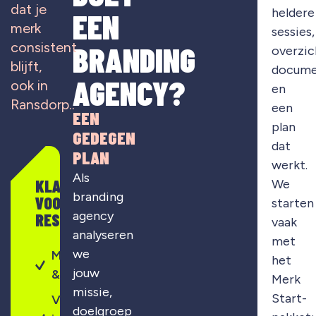
dat je
heldere
EEN
merk
sessies,
consistent
BRANDING
overzic
blijft,
docume
AGENCY?
ook in
en
Ransdorp..
een
EEN
plan
GEDEGEN
dat
PLAN
werkt.
Als
KLAAR
We
branding
VOOR
starten
agency
RESULTAAT?
vaak
analyseren
met
we
Merkontwikkeling
het
jouw
& strategie
Merk
missie,
Start-
Visuele
doelgroep