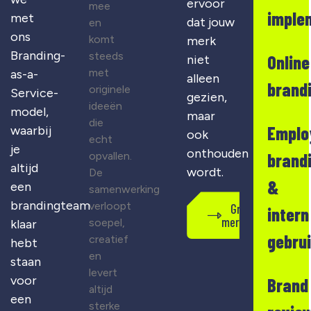
ervoor
mee
imple
met
dat jouw
en
ons
komt
merk
Branding-
steeds
Online
niet
met
as-a-
alleen
brand
originele
Service-
gezien,
ideeën
model,
maar
die
Emplo
waarbij
ook
echt
je
onthouden
opvallen.
brand
altijd
wordt.
De
&
een
samenwerking
brandingteam
verloopt
Gratis
intern
merkscan
soepel,
klaar
gebru
creatief
hebt
en
staan
levert
voor
Brand
altijd
een
sterke