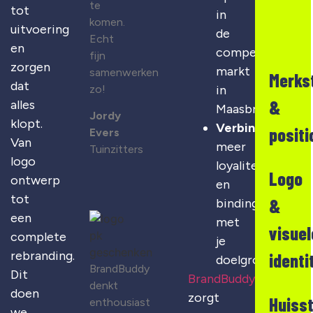
te
tot
in
komen.
uitvoering
de
Echt
en
competitieve
fijn
zorgen
markt
samenwerken
Merks
dat
zo!
in
&
alles
Maasbracht
Jordy
klopt.
Verbinding
:
positi
Evers
Van
meer
Tuinzitters
logo
loyaliteit
Logo
ontwerp
en
tot
&
binding
een
met
visuel
complete
je
rebranding.
identi
doelgroep
BrandBuddy
Dit
BrandBuddy
denkt
doen
zorgt
Huisst
enthousiast
we