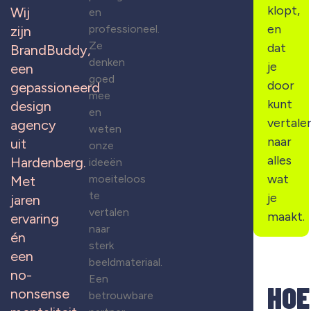
klopt,
Wij
en
en
professioneel.
zijn
Ze
dat
BrandBuddy,
denken
je
een
goed
door
gepassioneerd
mee
kunt
design
en
vertale
agency
weten
naar
uit
onze
alles
Hardenberg.
ideeën
wat
moeiteloos
Met
te
je
jaren
vertalen
maakt.
ervaring
naar
én
sterk
een
beeldmateriaal.
no-
Een
HOE
nonsense
betrouwbare