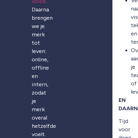
Ve
voice
.
na
Daarna
vis
brengen
te
we je
en
merk
te
tot
Ov
leven:
aa
online,
je
offline
te
en
of
intern,
le
zodat
EN
je
DAARN
merk
overal
Tijd
hetzelfde
voor
voelt.
doen.