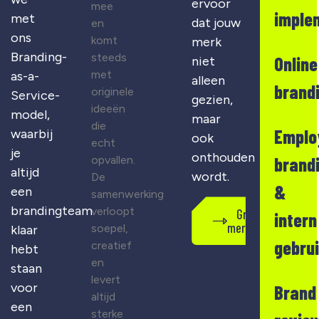
ervoor
mee
imple
met
dat jouw
en
ons
komt
merk
Branding-
steeds
Online
niet
met
as-a-
alleen
brand
originele
Service-
gezien,
ideeën
model,
maar
die
Emplo
waarbij
ook
echt
je
onthouden
opvallen.
brand
altijd
wordt.
De
&
een
samenwerking
brandingteam
verloopt
Gratis
intern
merkscan
soepel,
klaar
gebru
creatief
hebt
en
staan
levert
voor
Brand
altijd
een
sterke