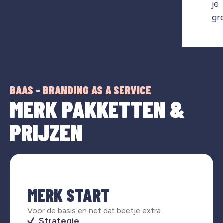
je
gr
BAAS - BRANDING AS A SERVICE
MERK PAKKETTEN &
PRIJZEN
MERK START
Voor de basis en net dat beetje extra
Strategie