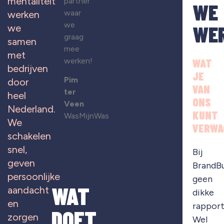
mentaliteit
partner
WE
waar
werken
we
WE
we
graag
samen
mee
met
werken!
WAT
bedrijven
JE
Pim
door
VAN
ter
heel
ONS
Veen
Nederland.
KUNT
WasMijnWas
We
VERWA
schakelen
snel,
Bij
geven
BrandB
persoonlijke
geen
WAT
aandacht
dikke
en
rapport
DOET
zorgen
Wel