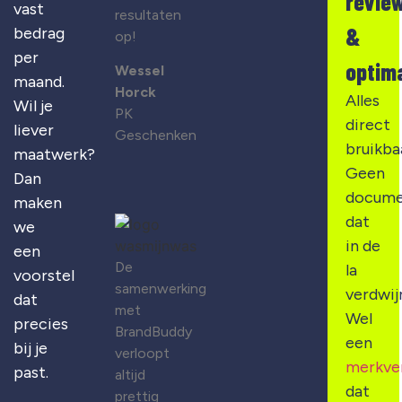
revie
vast
resultaten
&
bedrag
op!
per
optima
Wessel
maand.
Horck
Alles
Wil je
PK
direct
liever
Geschenken
bruikba
maatwerk?
Geen
Dan
docume
maken
dat
we
in de
een
De
la
voorstel
samenwerking
verdwij
dat
met
Wel
precies
BrandBuddy
een
bij je
verloopt
merkve
past.
altijd
dat
prettig