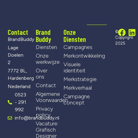
Contact
Brand
Onze
©
Buddy
Diensten
Copyright
BrandBuddy
2025
Diensten
Campagnes
Lage
Doelen
Onze
Merkontwikkeling
werkwijze
2
Visuele
Over
identiteit
7772 BL,
ons
Hardenberg
Merkstrategie
Contact
Nederland
Merkverhaal
Algemene
0523
Campagne
Voorwaarden
- 291
concept
Privacy
992
policy
info@brandbuddy.nl
Vacature:
Grafisch
Designer