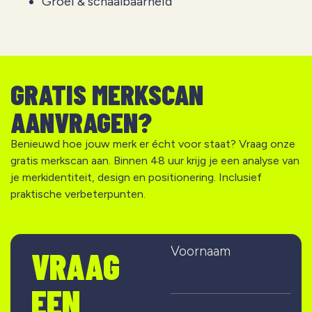
Groei & schaalbaarheid
GRATIS MERKSCAN
AANVRAGEN?
Benieuwd hoe jouw merk er écht voor staat? Vraag onze
gratis merkscan aan. Binnen 48 uur krijg je een analyse van
je merkidentiteit, design en positionering. Inclusief
praktische verbeterpunten.
Voornaam
VRAAG
EEN