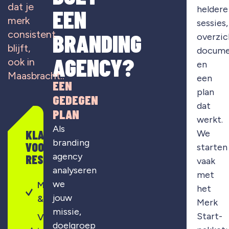
dat je
heldere
EEN
merk
sessies,
consistent
BRANDING
overzic
blijft,
docume
AGENCY?
ook in
en
Maasbracht..
een
EEN
plan
GEDEGEN
dat
PLAN
werkt.
Als
KLAAR
We
branding
VOOR
starten
agency
RESULTAAT?
vaak
analyseren
met
we
Merkontwikkeling
het
jouw
& strategie
Merk
missie,
Start-
Visuele
doelgroep