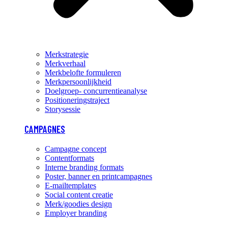
Merkstrategie
Merkverhaal
Merkbelofte formuleren
Merkpersoonlijkheid
Doelgroep- concurrentieanalyse
Positioneringstraject
Storysessie
CAMPAGNES
Campagne concept
Contentformats
Interne branding formats
Poster, banner en printcampagnes
E-mailtemplates
Social content creatie
Merk/goodies design
Employer branding