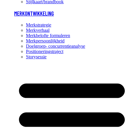
Stijlkaart/brandbook
MERKONTWIKKELING
Merkstrategie
Merkverhaal
Merkbelofte formuleren
Merkpersoonlijkheid
Doelgroep- concurrentieanalyse
Positioneringstraject
Storysessie