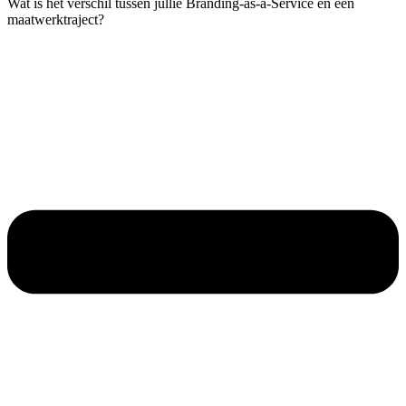
Wat is het verschil tussen jullie Branding-as-a-Service en een
maatwerktraject?