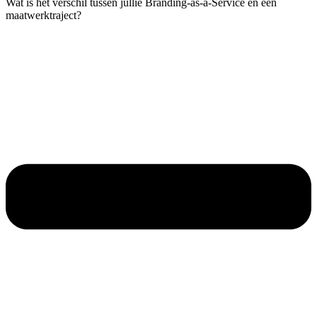
Wat is het verschil tussen jullie Branding-as-a-Service en een
maatwerktraject?