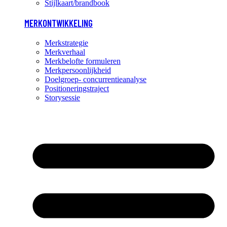
Stijlkaart/brandbook
MERKONTWIKKELING
Merkstrategie
Merkverhaal
Merkbelofte formuleren
Merkpersoonlijkheid
Doelgroep- concurrentieanalyse
Positioneringstraject
Storysessie