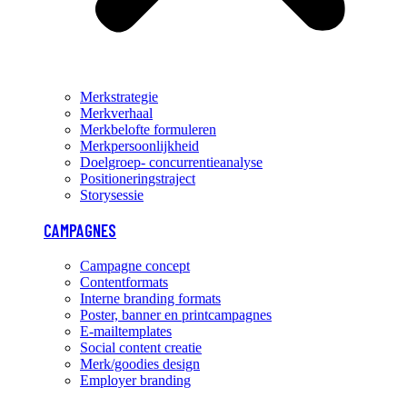
Merkstrategie
Merkverhaal
Merkbelofte formuleren
Merkpersoonlijkheid
Doelgroep- concurrentieanalyse
Positioneringstraject
Storysessie
CAMPAGNES
Campagne concept
Contentformats
Interne branding formats
Poster, banner en printcampagnes
E-mailtemplates
Social content creatie
Merk/goodies design
Employer branding