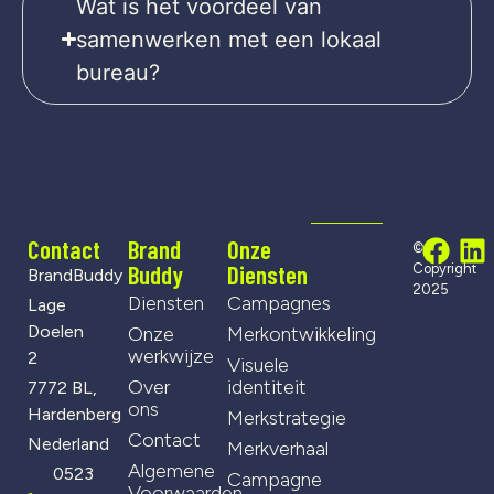
Wat is het voordeel van
samenwerken met een lokaal
bureau?
Contact
Brand
Onze
©
Buddy
Diensten
Copyright
BrandBuddy
2025
Diensten
Campagnes
Lage
Doelen
Onze
Merkontwikkeling
werkwijze
2
Visuele
Over
identiteit
7772 BL,
ons
Hardenberg
Merkstrategie
Contact
Nederland
Merkverhaal
Algemene
0523
Campagne
Voorwaarden