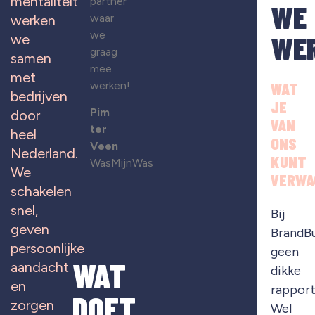
mentaliteit
partner
WE
waar
werken
we
WE
we
graag
samen
mee
met
werken!
WAT
bedrijven
JE
Pim
door
VAN
ter
heel
ONS
Veen
Nederland.
KUNT
WasMijnWas
We
VERWA
schakelen
snel,
Bij
geven
BrandB
persoonlijke
geen
WAT
aandacht
dikke
en
rapport
DOET
zorgen
Wel