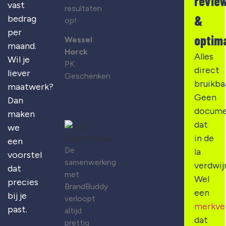
revie
vast
resultaten
&
bedrag
op!
per
optima
Wessel
maand.
Horck
Alles
Wil je
PK
direct
liever
Geschenken
bruikba
maatwerk?
Geen
Dan
docume
maken
dat
we
in de
een
De
la
voorstel
samenwerking
verdwij
dat
met
Wel
precies
BrandBuddy
een
bij je
verloopt
merkve
past.
altijd
dat
prettig