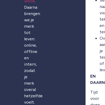
Ve
voice
.
na
Daarna
vis
brengen
te
we je
en
merk
te
tot
Ov
leven:
aa
online,
je
offline
te
en
of
intern,
le
zodat
EN
je
DAARN
merk
overal
Tijd
hetzelfde
voor
voelt.
doen.