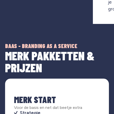
je
gr
BAAS - BRANDING AS A SERVICE
MERK PAKKETTEN &
PRIJZEN
MERK START
Voor de basis en net dat beetje extra
Strategie