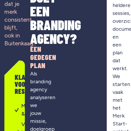
dat je
heldere
EEN
merk
sessies,
consistent
BRANDING
overzic
blijft,
docume
AGENCY?
ook in
en
Buitenkaag..
een
EEN
plan
GEDEGEN
dat
PLAN
werkt.
Als
KLAAR
We
branding
VOOR
starten
agency
RESULTAAT?
vaak
analyseren
met
we
Merkontwikkeling
het
jouw
& strategie
Merk
missie,
Start-
Visuele
doelgroep