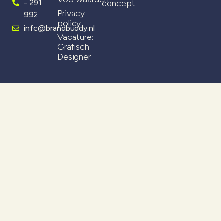
- 291
concept
Privacy
992
policy
info@brandbuddy.nl
Vacature:
Grafisch
Designer