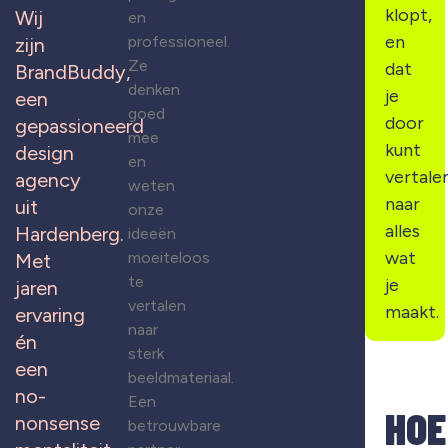
klopt,
Wij
en
en
professioneel.
zijn
Ze
dat
BrandBuddy,
denken
je
een
goed
door
gepassioneerd
mee
kunt
design
en
vertale
agency
weten
naar
uit
onze
alles
Hardenberg.
ideeën
wat
moeiteloos
Met
te
je
jaren
vertalen
maakt.
ervaring
naar
én
sterk
een
beeldmateriaal.
no-
Een
HOE
nonsense
betrouwbare