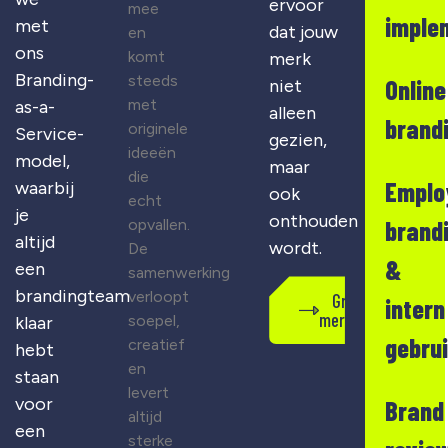
ervoor
mee
imple
met
dat jouw
en
ons
komt
merk
Branding-
steeds
Online
niet
met
as-a-
alleen
brand
originele
Service-
gezien,
ideeën
model,
maar
die
Emplo
waarbij
ook
echt
je
onthouden
opvallen.
brand
altijd
wordt.
De
&
een
samenwerking
brandingteam
verloopt
Gratis
intern
merkscan
soepel,
klaar
gebru
creatief
hebt
en
staan
levert
voor
Brand
altijd
een
sterke