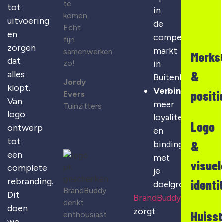
te
tot
in
komen.
uitvoering
de
Echt
en
competitieve
fijn
zorgen
markt
samenwerken
Merks
dat
zo!
in
&
alles
Buitenkaag
Jordy
klopt.
Verbinding
:
positi
Evers
Van
meer
Tuinzitters
logo
loyaliteit
Logo
ontwerp
en
tot
&
binding
een
met
visuel
complete
je
rebranding.
identi
doelgroep
BrandBuddy
Dit
BrandBuddy
denkt
doen
zorgt
Huisst
enthousiast
we