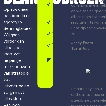
identiteit
communicatie is held
Op zoek naar
& design
en we spelen goed 
een branding
elkaar in om tot ster
Sterke
agency in
resultaten te komen
campagnes
Benningbroek?
Echt fijn samenwer
Webdesign
zo!
Wij gaan
verder dan
Altijd
Jordy Evers
alleen een
maatwerk
Tuinzitters
logo. We
helpen je
Gratis
merk bouwen
merkscan
aanvragen
van strategie
tot
uitvoering en
BrandBuddy denkt
zorgen dat
enthousiast mee en
alles klopt.
steeds met originele
Van logo
ideeën die echt opva