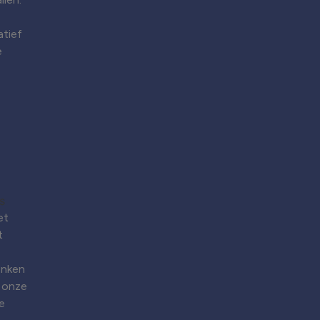
atief
e
et
t
enken
 onze
e