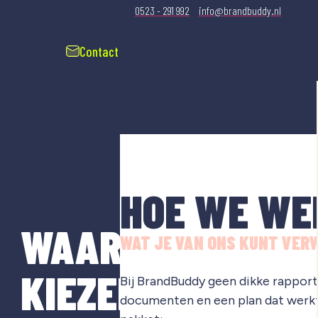
0523 - 291 992
info@brandbuddy.nl
Contact
Gratis merkscan
HOE WE WE
WAAROM
WAT JE VAN ONS KUNT VER
KIEZEN
Bij BrandBuddy geen dikke rapporte
documenten en een plan dat werkt