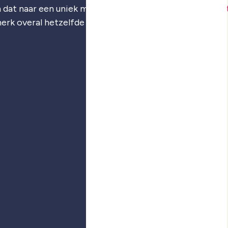
 dat naar een uniek merk: je
merkstrategie
,
visuele iden
merk overal hetzelfde voelt.