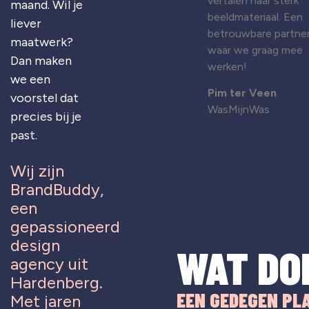
vertalen naar sterk
maand. Wil je
beeldmateriaal. Een
liever
betrouwbare partne
maatwerk?
waar we graag mee
Dan maken
werken!
we een
Pim ter Veen
voorstel dat
WasMijnWas
precies bij je
past.
Wij zijn
BrandBuddy,
een
gepassioneerd
design
WAT DO
agency uit
Hardenberg.
EEN GEDEGEN PL
Met jaren