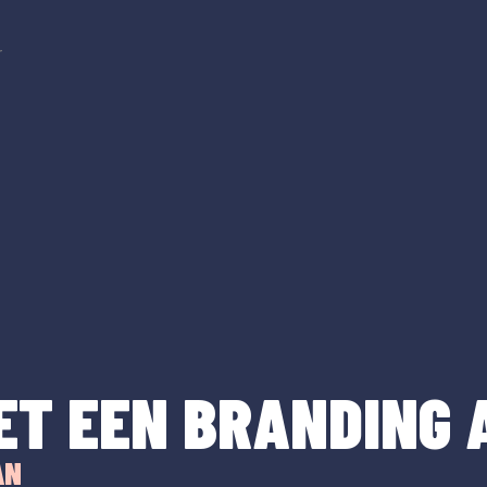
r
ET EEN BRANDING 
AN