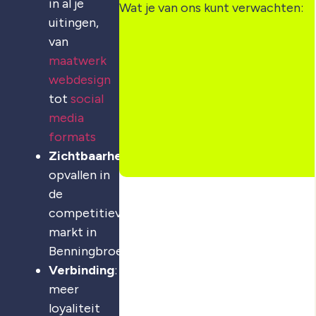
in al je
Wat je van ons kunt verwachten:
uitingen,
van
maatwerk
webdesign
tot
social
media
formats
Zichtbaarheid
:
opvallen in
de
competitieve
markt in
Benningbroek
Verbinding
:
meer
loyaliteit