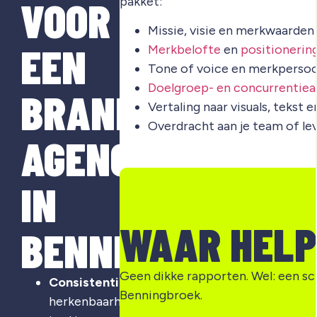
VOOR
pakket:
Missie, visie en merkwaarden
EEN
Merkbelofte
en
positionerin
Tone of voice en merkpersoo
Doelgroep- en concurrentiea
BRANDING
Vertaling naar visuals, tekst 
Overdracht aan je team of le
AGENCY
IN
WAAR HELP
BENNINGBROEK?
Geen dikke rapporten. Wel: een sc
Consistentie
:
Benningbroek.
herkenbaarheid