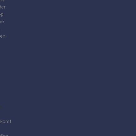
er,
op
ke
.
ken
 komt
llen.