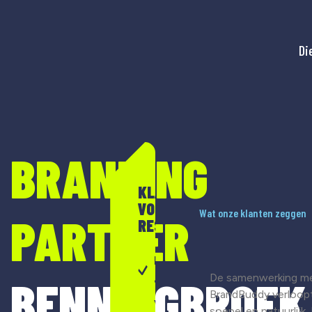
Di
BRANDING
KLAAR
VOOR
Wat onze klanten zeggen
PARTNER
RESULTAAT?
Merkontwikkeling
De samenwerking m
BENNINGBROEK
& strategie
BrandBuddy verloop
Visuele
soepel en natuurlijk.