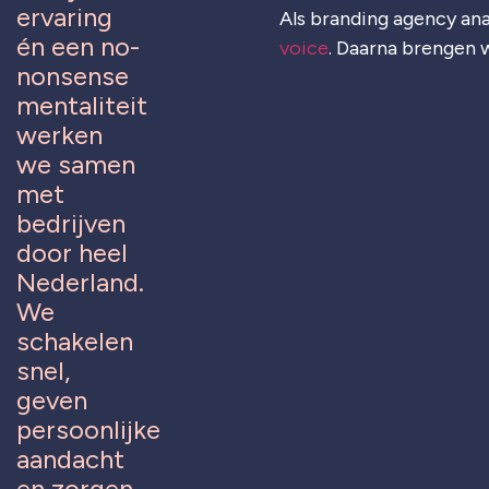
ervaring
Als branding agency ana
én een no-
voice
. Daarna brengen w
nonsense
mentaliteit
werken
we samen
met
bedrijven
door heel
Nederland.
We
schakelen
snel,
geven
persoonlijke
aandacht
en zorgen