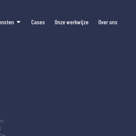
ensten
Cases
Onze werkwijze
Over ons
et
t
 De